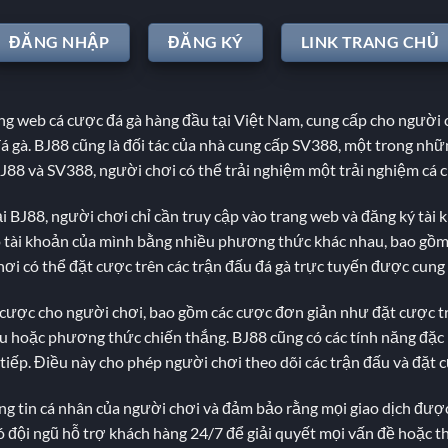
ĐĂNG NHẬP
ĐĂNG KÝ
LINK TRANG CHỦ
g web cá cược đá gà hàng đầu tại Việt Nam, cung cấp cho người c
đá gà. BJ88 cũng là đối tác của nhà cung cấp SV388, một trong nh
BJ88 và SV388, người chơi có thể trải nghiệm một trải nghiệm cá c
i BJ88, người chơi chỉ cần truy cập vào trang web và đăng ký tài 
ào tài khoản của mình bằng nhiều phương thức khác nhau, bao gồm
chơi có thể đặt cược trên các trận đấu đá gà trực tuyến được cun
á cược cho người chơi, bao gồm các cược đơn giản như đặt cược t
 hoặc phương thức chiến thắng. BJ88 cũng có các tính năng đặc b
 tiếp. Điều này cho phép người chơi theo dõi các trận đấu và đặt 
ng tin cá nhân của người chơi và đảm bảo rằng mọi giao dịch đượ
có đội ngũ hỗ trợ khách hàng 24/7 để giải quyết mọi vấn đề hoặc t