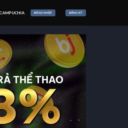
 CAMPUCHIA
ĐĂNG NHẬP
ĐĂNG KÝ