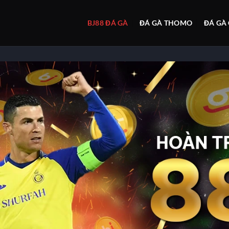
BJ88 ĐÁ GÀ
ĐÁ GÀ THOMO
ĐÁ GÀ