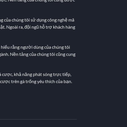
ng của chúng tôi sử dụng công nghệ mã
ật. Ngoài ra, đội ngũ hỗ trợ khách hàng
i hiểu rằng người dùng của chúng tôi
gành. Nền tảng của chúng tôi cũng cung
á cược, khả năng phát sóng trực tiếp,
cược trên gà trống yêu thích của bạn.