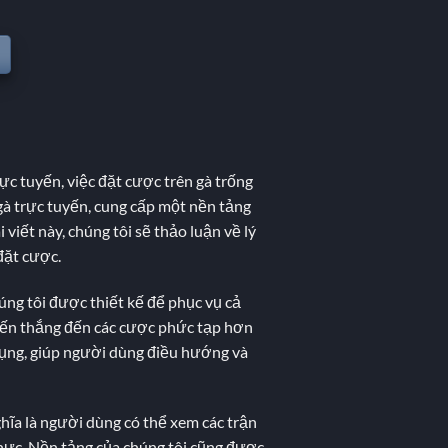
ực tuyến, việc đặt cược trên gà trống
gà trực tuyến, cung cấp một nền tảng
viết này, chúng tôi sẽ thảo luận về lý
đặt cược.
úng tôi được thiết kế để phục vụ cả
hiến thắng đến các cược phức tạp hơn
dụng, giúp người dùng điều hướng và
hĩa là người dùng có thể xem các trận
 thực. Nền tảng của chúng tôi cũng được