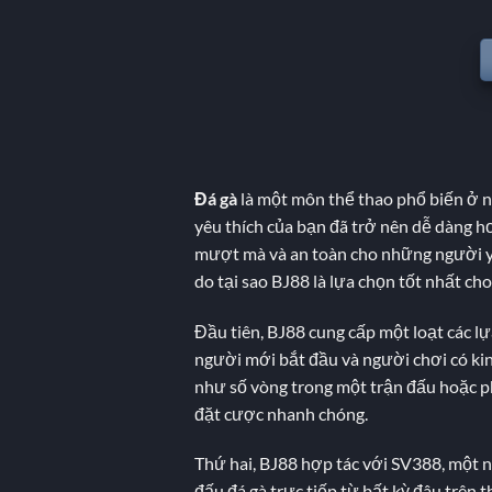
Đá gà
là một môn thể thao phổ biến ở nh
yêu thích của bạn đã trở nên dễ dàng h
mượt mà và an toàn cho những người yêu 
do tại sao BJ88 là lựa chọn tốt nhất ch
Đầu tiên, BJ88 cung cấp một loạt các l
người mới bắt đầu và người chơi có kin
như số vòng trong một trận đấu hoặc p
đặt cược nhanh chóng.
Thứ hai, BJ88 hợp tác với SV388, một n
đấu đá gà trực tiếp từ bất kỳ đâu trên 