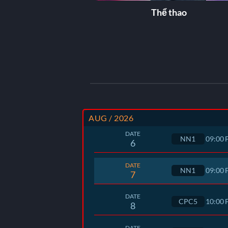
Thể thao
AUG / 2026
DATE
NN1
09:00
6
DATE
NN1
09:00
7
DATE
CPC5
10:00
8
DATE