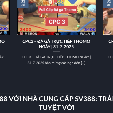
31
31
Jul
Jul
MO
CPC3 – ĐÁ GÀ TRỰC TIẾP THOMO
C
NGÀY | 31-7-2025
Y |
CPC3 – ĐÁ GÀ TRỰC TIẾP THOMO NGÀY |
CP
31-7-2025 hào mừng các bạn đến [...]
88 VỚI NHÀ CUNG CẤP SV388: TR
TUYỆT VỜI