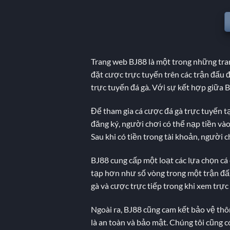
Trang web BJ88 là một trong những tran
đặt cược trực tuyến trên các trận đấu 
trực tuyến đá gà. Với sự kết hợp giữa 
Để tham gia cá cược đá gà trực tuyến tạ
đăng ký, người chơi có thể nạp tiền v
Sau khi có tiền trong tài khoản, người 
BJ88 cung cấp một loạt các lựa chọn c
tạp hơn như số vòng trong một trận đấu
gà và cược trực tiếp trong khi xem trực
Ngoài ra, BJ88 cũng cam kết bảo vệ thô
là an toàn và bảo mật. Chúng tôi cũng 