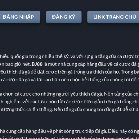
ĐĂNG NHẬP
ĐĂNG KÝ
LINK TRANG CHỦ
iều quốc gia trong nhiều thế kỷ, và với sự gia tăng của cá cược tr
ơn bao giờ hết.
BJ88
là một nhà cung cấp hàng đầu về cá cược đá 
thích đá gà để đặt cược trên gà trống ưa thích của họ. Trong bài 
o cá cược đá gà và tại sao bạn nên chọn hệ thống của chúng tôi để 
ựa chọn cá cược cho những người yêu thích đá gà. Nền tảng của ch
h nghiệm, với các lựa chọn từ các cược đơn giản trên gà trống c
hương thức chiến thắng. Nền tảng của chúng tôi cũng rất dễ sử 
hà cung cấp hàng đầu về phát sóng trực tiếp đá gà. Điều này có ng
thế giới và đặt cược trên gà trống ưa thích của họ trong thời gian