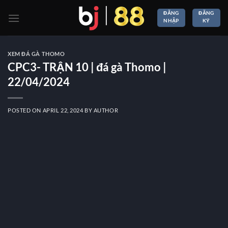
Skip
ĐĂNG
ĐĂNG
to
NHẬP
KÝ
content
XEM ĐÁ GÀ THOMO
CPC3- TRẬN 10 | đá gà Thomo |
22/04/2024
POSTED ON
APRIL 22, 2024
BY
AUTHOR