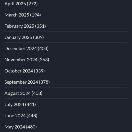
April 2025
(272)
March 2025
(194)
February 2025
(351)
January 2025
(389)
December 2024
(404)
November 2024
(363)
October 2024
(339)
September 2024
(378)
August 2024
(403)
July 2024
(441)
June 2024
(448)
May 2024
(480)