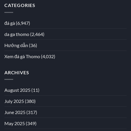
CATEGORIES
đá gà
(6,947)
da ga thomo
(2,464)
Hướng dẫn
(36)
Xem đá gà Thomo
(4,032)
ARCHIVES
August 2025
(11)
July 2025
(380)
June 2025
(317)
May 2025
(349)