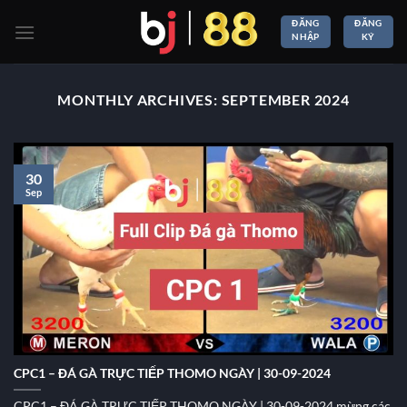
Skip
ĐĂNG
ĐĂNG
to
NHẬP
KÝ
content
MONTHLY ARCHIVES:
SEPTEMBER 2024
30
Sep
CPC1 – ĐÁ GÀ TRỰC TIẾP THOMO NGÀY | 30-09-2024
CPC1 – ĐÁ GÀ TRỰC TIẾP THOMO NGÀY | 30-09-2024 mừng các