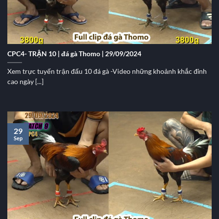
CPC4- TRẬN 10 | đá gà Thomo | 29/09/2024
Xem trực tuyến trận đấu 10 đá gà -Video những khoảnh khắc đỉnh
cao ngày [...]
29
Sep