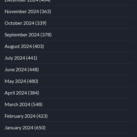
November 2024
(363)
October 2024
(339)
September 2024
(378)
August 2024
(403)
July 2024
(441)
June 2024
(448)
May 2024
(480)
April 2024
(384)
March 2024
(548)
February 2024
(423)
January 2024
(650)