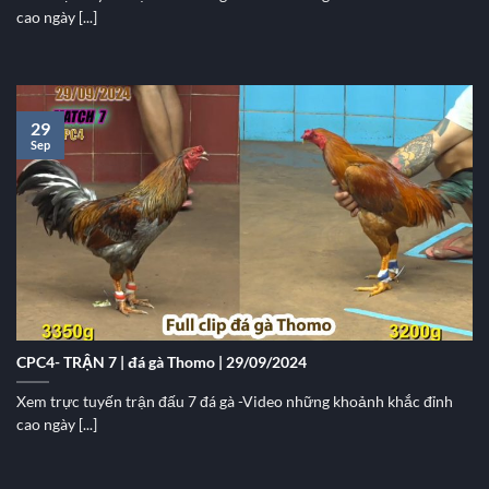
cao ngày [...]
29
Sep
CPC4- TRẬN 7 | đá gà Thomo | 29/09/2024
Xem trực tuyến trận đấu 7 đá gà -Video những khoảnh khắc đỉnh
cao ngày [...]