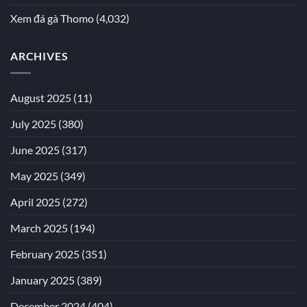
Xem đá gà Thomo
(4,032)
ARCHIVES
August 2025
(11)
July 2025
(380)
June 2025
(317)
May 2025
(349)
April 2025
(272)
March 2025
(194)
February 2025
(351)
January 2025
(389)
December 2024
(404)