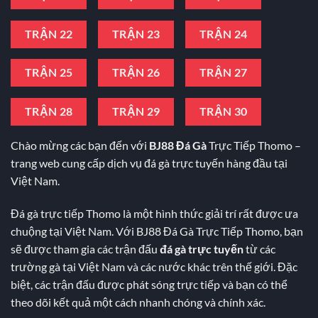
TRẬN 22
TRẬN 23
TRẬN 24
TRẬN 25
TRẬN 26
TRẬN 27
TRẬN 28
TRẬN 29
TRẬN 30
Chào mừng các bạn đến với
BJ88 Đá Gà
Trực Tiếp Thomo –
trang web cung cấp dịch vụ đá gà trực tuyến hàng đầu tại
Việt Nam.
Đá gà trực tiếp Thomo là một hình thức giải trí rất được ưa
chuộng tại Việt Nam. Với BJ88 Đá Gà Trực Tiếp Thomo, bạn
sẽ được tham gia các trận đấu
đá gà trực tuyến
từ các
trường gà tại Việt Nam và các nước khác trên thế giới. Đặc
biệt, các trận đấu được phát sóng trực tiếp và bạn có thể
theo dõi kết quả một cách nhanh chóng và chính xác.