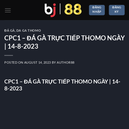
Skip
ĐĂNG
ĐĂNG
to
NHẬP
KÝ
content
ĐÁ GÀ
,
DA GA THOMO
CPC1 – ĐÁ GÀ TRỰC TIẾP THOMO NGÀY
| 14-8-2023
POSTED ON
AUGUST 14, 2023
BY
AUTHOR88
CPC1 – ĐÁ GÀ TRỰC TIẾP THOMO NGÀY | 14-
8-2023