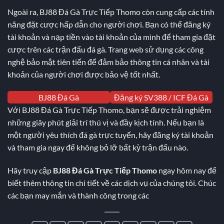
Ngoài ra, BJ88 Đá Gà Trực Tiếp Thomo còn cung cấp các tính
năng đặt cược hấp dẫn cho người chơi. Bạn có thể đăng ký
tài khoản và nạp tiền vào tài khoản của mình để tham gia đặt
cược trên các trận đấu đá gà. Trang web sử dụng các công
nghệ bảo mật tiên tiến để đảm bảo thông tin cá nhân và tài
khoản của người chơi được bảo vệ tốt nhất.
BJ88 Đá Gà
Đăng ký SV388 / ICF Đá Gà
Với BJ88 Đá Gà Trực Tiếp Thomo, bạn sẽ được trải nghiệm
những giây phút giải trí thú vị và đầy kịch tính. Nếu bạn là
một người yêu thích đá gà trực tuyến, hãy đăng ký tài khoản
và tham gia ngay để không bỏ lỡ bất kỳ trận đấu nào.
Hãy truy cập
BJ88 Đá Gà Trực Tiếp Thomo
ngay hôm nay để
biết thêm thông tin chi tiết về các dịch vụ của chúng tôi. Chúc
các bạn may mắn và thành công trong các