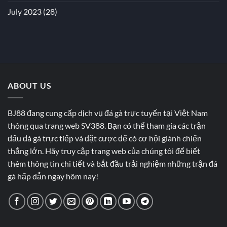
July 2023
(28)
ABOUT US
BJ88 đang cung cấp dịch vụ đá gà trực tuyến tại Việt Nam
thông qua trang web SV388. Bạn có thể tham gia các trận
đấu đá gà trực tiếp và đặt cược để có cơ hội giành chiến
thắng lớn. Hãy truy cập trang web của chúng tôi để biết
thêm thông tin chi tiết và bắt đầu trải nghiệm những trận đá
gà hấp dẫn ngay hôm nay!