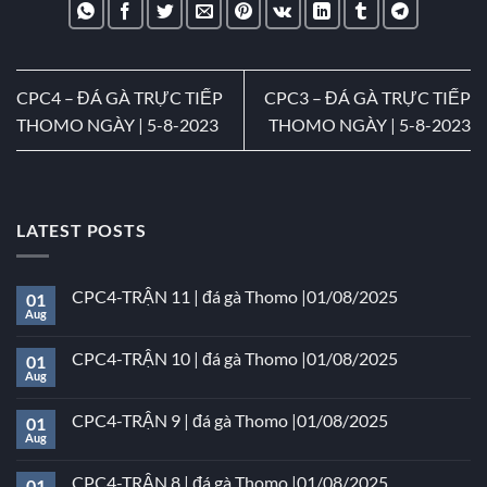
CPC4 – ĐÁ GÀ TRỰC TIẾP
CPC3 – ĐÁ GÀ TRỰC TIẾP
THOMO NGÀY | 5-8-2023
THOMO NGÀY | 5-8-2023
LATEST POSTS
CPC4-TRẬN 11 | đá gà Thomo |01/08/2025
01
Aug
CPC4-TRẬN 10 | đá gà Thomo |01/08/2025
01
Aug
CPC4-TRẬN 9 | đá gà Thomo |01/08/2025
01
Aug
CPC4-TRẬN 8 | đá gà Thomo |01/08/2025
01