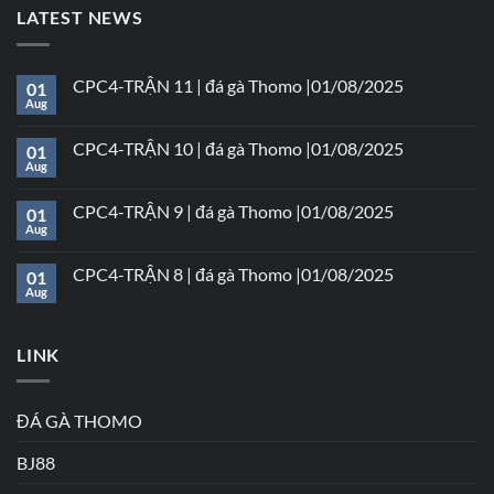
LATEST NEWS
CPC4-TRẬN 11 | đá gà Thomo |01/08/2025
01
Aug
CPC4-TRẬN 10 | đá gà Thomo |01/08/2025
01
Aug
CPC4-TRẬN 9 | đá gà Thomo |01/08/2025
01
Aug
CPC4-TRẬN 8 | đá gà Thomo |01/08/2025
01
Aug
LINK
ĐÁ GÀ THOMO
BJ88