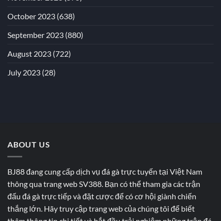
October 2023
(638)
September 2023
(880)
August 2023
(722)
July 2023
(28)
ABOUT US
BJ88 đang cung cấp dịch vụ đá gà trực tuyến tại Việt Nam
thông qua trang web SV388. Bạn có thể tham gia các trận
đấu đá gà trực tiếp và đặt cược để có cơ hội giành chiến
thắng lớn. Hãy truy cập trang web của chúng tôi để biết
thêm thông tin chi tiết và bắt đầu trải nghiệm những trận đá