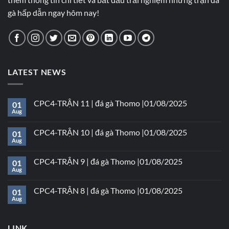
gà hấp dẫn ngay hôm nay!
LATEST NEWS
CPC4-TRẬN 11 | đá gà Thomo |01/08/2025
01
Aug
CPC4-TRẬN 10 | đá gà Thomo |01/08/2025
01
Aug
CPC4-TRẬN 9 | đá gà Thomo |01/08/2025
01
Aug
CPC4-TRẬN 8 | đá gà Thomo |01/08/2025
01
Aug
LINK