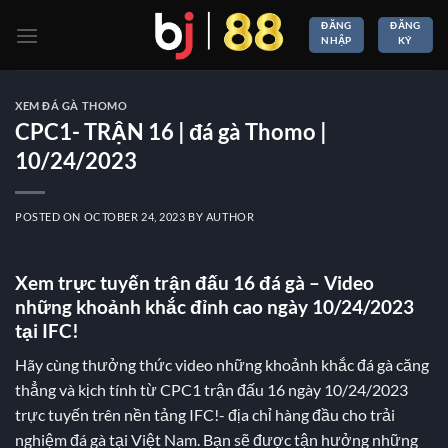
Skip
ĐĂNG
ĐĂNG
to
NHẬP
KÝ
content
XEM ĐÁ GÀ THOMO
CPC1- TRẬN 16 | đá gà Thomo |
10/24/2023
POSTED ON
OCTOBER 24, 2023
BY
AUTHOR
Xem trực tuyến trận đấu 16 đá gà – Video
những khoảnh khắc đỉnh cao ngày 10/24/2023
tại IFC!
Hãy cùng thưởng thức video những khoảnh khắc đá gà căng
thẳng và kịch tính từ CPC1 trận đấu 16 ngày 10/24/2023
trực tuyến trên nền tảng IFC!- địa chỉ hàng đầu cho trải
nghiệm đá gà tại Việt Nam. Bạn sẽ được tận hưởng những