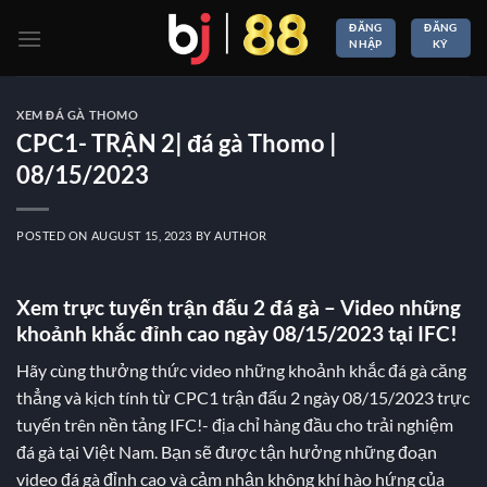
Skip
ĐĂNG
ĐĂNG
to
NHẬP
KÝ
content
XEM ĐÁ GÀ THOMO
CPC1- TRẬN 2| đá gà Thomo |
08/15/2023
POSTED ON
AUGUST 15, 2023
BY
AUTHOR
Xem trực tuyến trận đấu 2 đá gà – Video những
khoảnh khắc đỉnh cao ngày 08/15/2023 tại IFC!
Hãy cùng thưởng thức video những khoảnh khắc đá gà căng
thẳng và kịch tính từ CPC1 trận đấu 2 ngày 08/15/2023 trực
tuyến trên nền tảng IFC!- địa chỉ hàng đầu cho trải nghiệm
đá gà tại Việt Nam. Bạn sẽ được tận hưởng những đoạn
video đá gà đỉnh cao và cảm nhận không khí hào hứng của