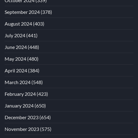
October 2024
(339)
September 2024
(378)
August 2024
(403)
July 2024
(441)
June 2024
(448)
May 2024
(480)
April 2024
(384)
March 2024
(548)
February 2024
(423)
January 2024
(650)
December 2023
(654)
November 2023
(575)