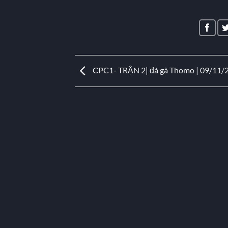
CPC1- TRẬN 2| đá gà Thomo | 09/11/