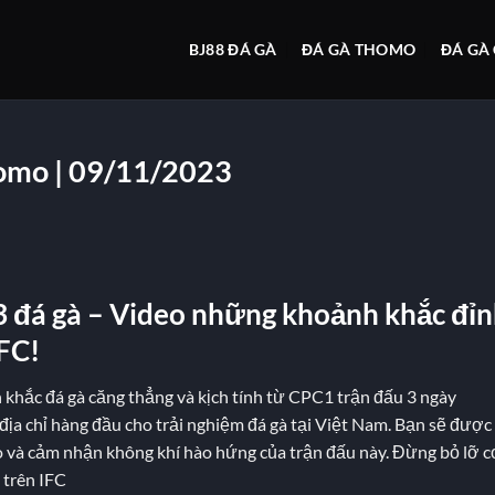
BJ88 ĐÁ GÀ
ĐÁ GÀ THOMO
ĐÁ GÀ
omo | 09/11/2023
3 đá gà – Video những khoảnh khắc đỉ
FC!
hắc đá gà căng thẳng và kịch tính từ CPC1 trận đấu 3 ngày
địa chỉ hàng đầu cho trải nghiệm đá gà tại Việt Nam. Bạn sẽ được
 và cảm nhận không khí hào hứng của trận đấu này. Đừng bỏ lỡ c
 trên IFC