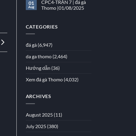
CPC4-TRẬN 7 | đá gà
01
Aug
Thomo |01/08/2025
CATEGORIES
đá gà
(6,947)
da ga thomo
(2,464)
Hướng dẫn
(36)
Xem đá gà Thomo
(4,032)
ARCHIVES
August 2025
(11)
July 2025
(380)