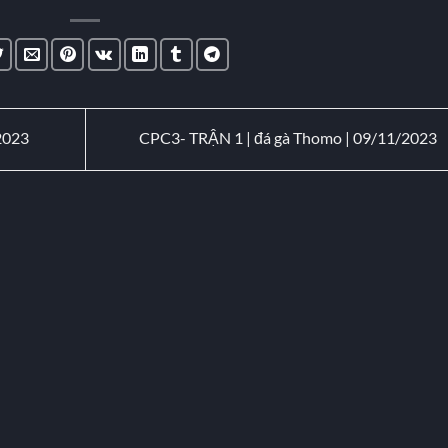
2023
CPC3- TRẬN 1 | đá gà Thomo | 09/11/2023