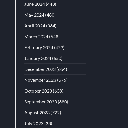
June 2024
(448)
May 2024
(480)
April 2024
(384)
March 2024
(548)
February 2024
(423)
January 2024
(650)
December 2023
(654)
November 2023
(575)
October 2023
(638)
September 2023
(880)
August 2023
(722)
July 2023
(28)