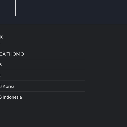
NK
 GÀ THOMO
8
8
8 Korea
8 Indonesia