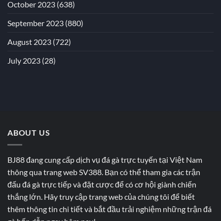
October 2023
(638)
September 2023
(880)
August 2023
(722)
July 2023
(28)
ABOUT US
BJ88 đang cung cấp dịch vụ đá gà trực tuyến tại Việt Nam
thông qua trang web SV388. Bạn có thể tham gia các trận
đấu đá gà trực tiếp và đặt cược để có cơ hội giành chiến
thắng lớn. Hãy truy cập trang web của chúng tôi để biết
thêm thông tin chi tiết và bắt đầu trải nghiệm những trận đá