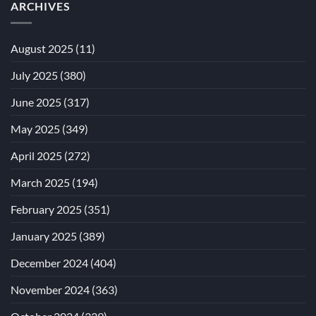
ARCHIVES
August 2025
(11)
July 2025
(380)
June 2025
(317)
May 2025
(349)
April 2025
(272)
March 2025
(194)
February 2025
(351)
January 2025
(389)
December 2024
(404)
November 2024
(363)