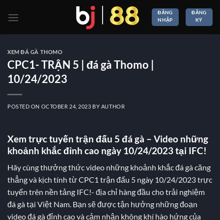
Skip
ĐĂNG
ĐĂNG
to
NHẬP
KÝ
content
XEM ĐÁ GÀ THOMO
CPC1- TRẬN 5 | đá gà Thomo |
10/24/2023
POSTED ON
OCTOBER 24, 2023
BY
AUTHOR
Xem trực tuyến trận đấu 5 đá gà – Video những
khoảnh khắc đỉnh cao ngày 10/24/2023 tại IFC!
Hãy cùng thưởng thức video những khoảnh khắc đá gà căng
thẳng và kịch tính từ CPC1 trận đấu 5 ngày 10/24/2023 trực
tuyến trên nền tảng IFC!- địa chỉ hàng đầu cho trải nghiệm
đá gà tại Việt Nam. Bạn sẽ được tận hưởng những đoạn
video đá gà đỉnh cao và cảm nhận không khí hào hứng của