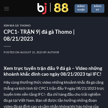
Skip
ĐĂNG
ĐĂNG
to
NHẬP
KÝ
content
XEM ĐÁ GÀ THOMO
CPC1- TRẬN 9| đá gà Thomo |
08/21/2023
POSTED ON
AUGUST 21, 2023
BY
AUTHOR
Xem trực tuyến trận đấu 9 đá gà – Video những
khoảnh khắc đỉnh cao ngày 08/21/2023 tại IFC!
Hãy cùng thưởng thức video những khoảnh khắc đá gà căng
thẳng và kịch tính từ CPC1 trận đấu 9 ngày 08/21/2023 trực
tuyến trên nền tảng IFC!- địa chỉ hàng đầu cho trải nghiệm
đá gà tại Việt Nam. Bạn sẽ được tận hưởng những đoạn
video đá gà đỉnh cao và cảm nhận không khí hào hứng của