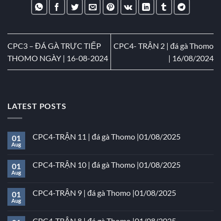
CPC3 – ĐÁ GÀ TRỰC TIẾP
CPC4- TRẬN 2 | đá gà Thomo
THOMO NGÀY | 16-08-2024
| 16/08/2024
LATEST POSTS
CPC4-TRẬN 11 | đá gà Thomo |01/08/2025
01
Aug
CPC4-TRẬN 10 | đá gà Thomo |01/08/2025
01
Aug
CPC4-TRẬN 9 | đá gà Thomo |01/08/2025
01
Aug
CPC4-TRẬN 8 | đá gà Thomo |01/08/2025