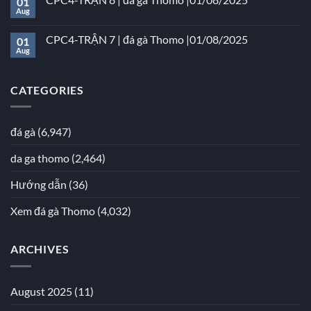
01
Aug
CPC4-TRẬN 7 | đá gà Thomo |01/08/2025
01
Aug
CATEGORIES
đá gà
(6,947)
da ga thomo
(2,464)
Hướng dẫn
(36)
Xem đá gà Thomo
(4,032)
ARCHIVES
August 2025
(11)