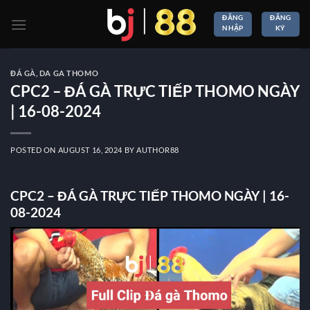
Skip
ĐĂNG
ĐĂNG
to
NHẬP
KÝ
content
ĐÁ GÀ
,
DA GA THOMO
CPC2 – ĐÁ GÀ TRỰC TIẾP THOMO NGÀY
| 16-08-2024
POSTED ON
AUGUST 16, 2024
BY
AUTHOR88
CPC2 – ĐÁ GÀ TRỰC TIẾP THOMO NGÀY | 16-
08-2024