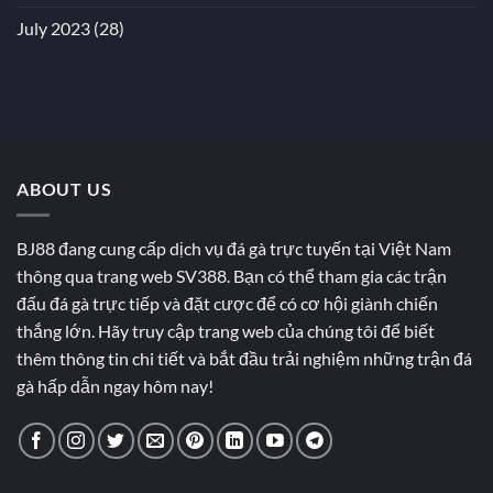
July 2023
(28)
ABOUT US
BJ88 đang cung cấp dịch vụ đá gà trực tuyến tại Việt Nam
thông qua trang web SV388. Bạn có thể tham gia các trận
đấu đá gà trực tiếp và đặt cược để có cơ hội giành chiến
thắng lớn. Hãy truy cập trang web của chúng tôi để biết
thêm thông tin chi tiết và bắt đầu trải nghiệm những trận đá
gà hấp dẫn ngay hôm nay!