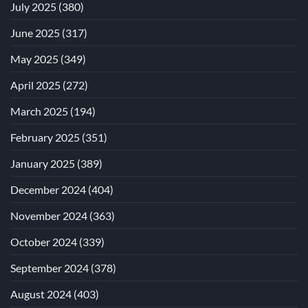
July 2025
(380)
June 2025
(317)
May 2025
(349)
April 2025
(272)
March 2025
(194)
February 2025
(351)
January 2025
(389)
December 2024
(404)
November 2024
(363)
October 2024
(339)
September 2024
(378)
August 2024
(403)