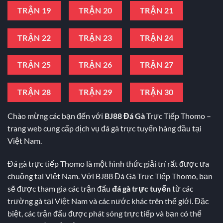
TRẬN 19
TRẬN 20
TRẬN 21
TRẬN 22
TRẬN 23
TRẬN 24
TRẬN 25
TRẬN 26
TRẬN 27
TRẬN 28
TRẬN 29
TRẬN 30
Chào mừng các bạn đến với
BJ88 Đá Gà
Trực Tiếp Thomo –
trang web cung cấp dịch vụ đá gà trực tuyến hàng đầu tại
Việt Nam.
Đá gà trực tiếp Thomo là một hình thức giải trí rất được ưa
chuộng tại Việt Nam. Với BJ88 Đá Gà Trực Tiếp Thomo, bạn
sẽ được tham gia các trận đấu
đá gà trực tuyến
từ các
trường gà tại Việt Nam và các nước khác trên thế giới. Đặc
biệt, các trận đấu được phát sóng trực tiếp và bạn có thể