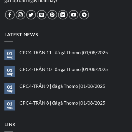
gà hấp dẫn ngay hôm nay!
LATEST NEWS
CPC4-TRẬN 11 | đá gà Thomo |01/08/2025
01
Aug
CPC4-TRẬN 10 | đá gà Thomo |01/08/2025
01
Aug
CPC4-TRẬN 9 | đá gà Thomo |01/08/2025
01
Aug
CPC4-TRẬN 8 | đá gà Thomo |01/08/2025
01
Aug
LINK