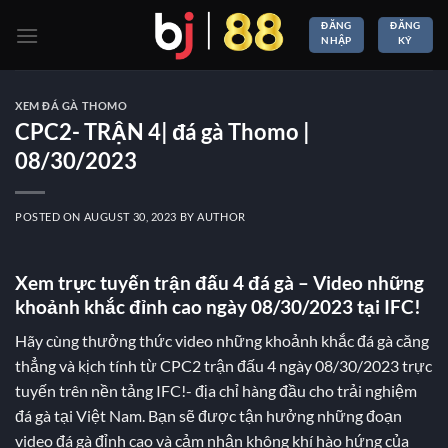
Skip
ĐĂNG
ĐĂNG
to
NHẬP
KÝ
content
XEM ĐÁ GÀ THOMO
CPC2- TRẬN 4| đá gà Thomo |
08/30/2023
POSTED ON
AUGUST 30, 2023
BY
AUTHOR
Xem trực tuyến trận đấu 4 đá gà – Video những
khoảnh khắc đỉnh cao ngày 08/30/2023 tại IFC!
Hãy cùng thưởng thức video những khoảnh khắc đá gà căng
thẳng và kịch tính từ CPC2 trận đấu 4 ngày 08/30/2023 trực
tuyến trên nền tảng IFC!- địa chỉ hàng đầu cho trải nghiệm
đá gà tại Việt Nam. Bạn sẽ được tận hưởng những đoạn
video đá gà đỉnh cao và cảm nhận không khí hào hứng của