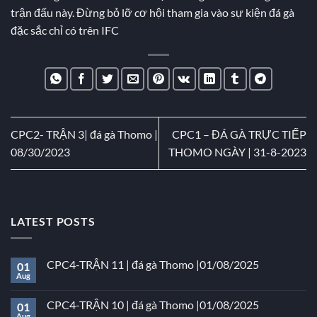
trận đấu này. Đừng bỏ lỡ cơ hội tham gia vào sự kiện đá gà
đặc sắc chỉ có trên IFC
CPC2- TRẬN 3| đá gà Thomo |
CPC1 – ĐÁ GÀ TRỰC TIẾP
08/30/2023
THOMO NGÀY | 31-8-2023
LATEST POSTS
CPC4-TRẬN 11 | đá gà Thomo |01/08/2025
01
Aug
CPC4-TRẬN 10 | đá gà Thomo |01/08/2025
01
Aug