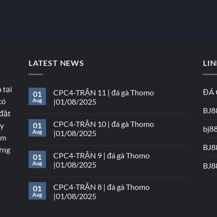
LATEST NEWS
LI
 tại
ĐÁ
CPC4-TRẬN 11 | đá gà Thomo
01
có
Aug
|01/08/2025
BJ8
 đặt
CPC4-TRẬN 10 | đá gà Thomo
ãy
01
bj8
Aug
|01/08/2025
êm
BJ8
hững
CPC4-TRẬN 9 | đá gà Thomo
01
Aug
|01/08/2025
BJ8
CPC4-TRẬN 8 | đá gà Thomo
01
Aug
|01/08/2025