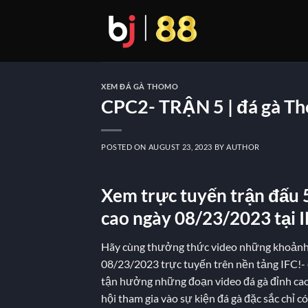
Skip
to
content
XEM ĐÁ GÀ THOMO
CPC2- TRẬN 5 | đá gà T
POSTED ON
AUGUST 23, 2023
BY
AUTHOR
Xem trực tuyến trận đấu 
cao ngày 08/23/2023 tại I
Hãy cùng thưởng thức video những khoảnh k
08/23/2023 trực tuyến trên nền tảng IFC!- 
tận hưởng những đoạn video đá gà đỉnh cao
hội tham gia vào sự kiện đá gà đặc sắc chỉ có