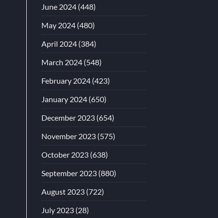
June 2024
(448)
May 2024
(480)
April 2024
(384)
March 2024
(548)
February 2024
(423)
January 2024
(650)
December 2023
(654)
November 2023
(575)
October 2023
(638)
September 2023
(880)
August 2023
(722)
July 2023
(28)