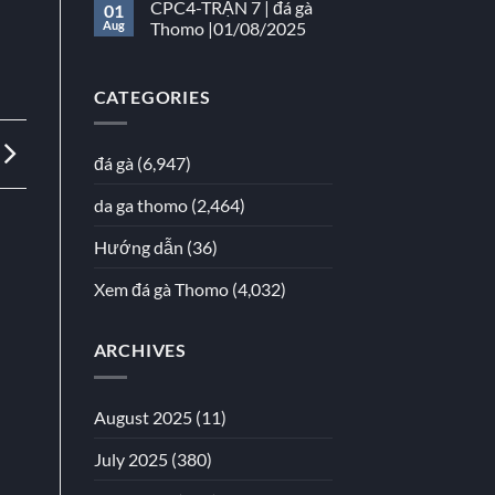
CPC4-TRẬN 7 | đá gà
01
Aug
Thomo |01/08/2025
CATEGORIES
đá gà
(6,947)
da ga thomo
(2,464)
Hướng dẫn
(36)
Xem đá gà Thomo
(4,032)
ARCHIVES
August 2025
(11)
July 2025
(380)