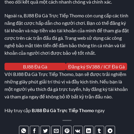
theo dõi kết quả một cách nhanh chóng và chính xác.
Ngoài ra, BJ88 Đá Gà Trực Tiếp Thomo còn cung cấp các tính
năng đặt cược hấp dẫn cho người chơi. Bạn có thể đăng ký
tài khoản và nạp tiền vào tài khoản của mình để tham gia đặt
cược trên các trận đấu đá gà. Trang web sử dụng các công
nghệ bảo mật tiên tiến để đảm bảo thông tin cá nhân và tài
khoản của người chơi được bảo vệ tốt nhất.
BJ88 Đá Gà
Đăng ký SV388 / ICF Đá Gà
Với BJ88 Đá Gà Trực Tiếp Thomo, bạn sẽ được trải nghiệm
những giây phút giải trí thú vị và đầy kịch tính. Nếu bạn là
một người yêu thích đá gà trực tuyến, hãy đăng ký tài khoản
và tham gia ngay để không bỏ lỡ bất kỳ trận đấu nào.
Hãy truy cập
BJ88 Đá Gà Trực Tiếp Thomo
ngay