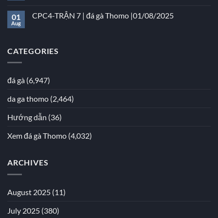
CPC4-TRẬN 7 | đá gà Thomo |01/08/2025
01
Aug
CATEGORIES
đá gà
(6,947)
da ga thomo
(2,464)
Hướng dẫn
(36)
Xem đá gà Thomo
(4,032)
ARCHIVES
August 2025
(11)
July 2025
(380)