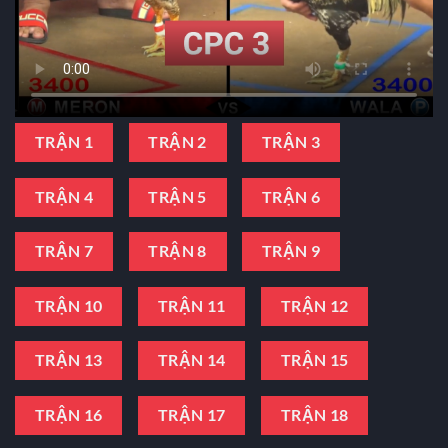
TRẬN 1
TRẬN 2
TRẬN 3
TRẬN 4
TRẬN 5
TRẬN 6
TRẬN 7
TRẬN 8
TRẬN 9
TRẬN 10
TRẬN 11
TRẬN 12
TRẬN 13
TRẬN 14
TRẬN 15
TRẬN 16
TRẬN 17
TRẬN 18