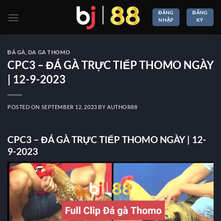
Skip
ĐĂNG
ĐĂNG
to
NHẬP
KÝ
content
ĐÁ GÀ
,
DA GA THOMO
CPC3 – ĐÁ GÀ TRỰC TIẾP THOMO NGÀY
| 12-9-2023
POSTED ON
SEPTEMBER 12, 2023
BY
AUTHOR88
CPC3 – ĐÁ GÀ TRỰC TIẾP THOMO NGÀY | 12-
9-2023