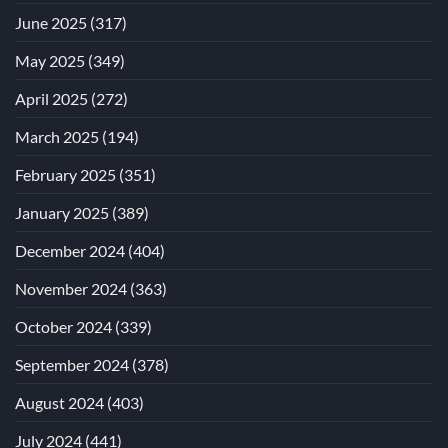
June 2025
(317)
May 2025
(349)
April 2025
(272)
March 2025
(194)
February 2025
(351)
January 2025
(389)
December 2024
(404)
November 2024
(363)
October 2024
(339)
September 2024
(378)
August 2024
(403)
July 2024
(441)