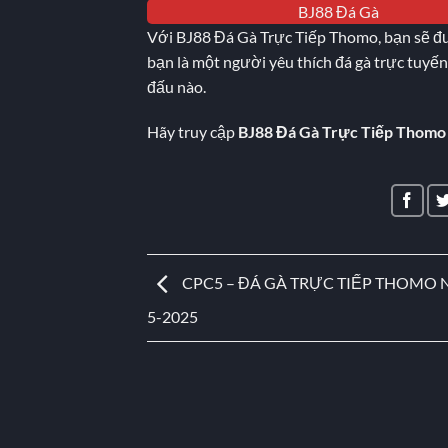
BJ88 Đá Gà
Với BJ88 Đá Gà Trực Tiếp Thomo, bạn sẽ được
bạn là một người yêu thích đá gà trực tuyến
đấu nào.
Hãy truy cập
BJ88 Đá Gà Trực Tiếp Thomo
CPC5 – ĐÁ GÀ TRỰC TIẾP THOMO N
5-2025