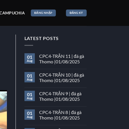
 CAMPUCHIA
ĐĂNG NHẬP
ĐĂNG KÝ
LATEST POSTS
CPC4-TRẬN 11 | đá gà
01
Aug
Thomo |01/08/2025
CPC4-TRẬN 10 | đá gà
01
Aug
Thomo |01/08/2025
CPC4-TRẬN 9 | đá gà
01
Aug
Thomo |01/08/2025
CPC4-TRẬN 8 | đá gà
01
Aug
Thomo |01/08/2025