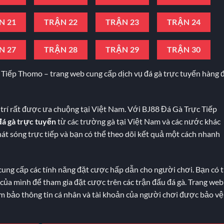
N 21
TRẬN 22
TRẬN 23
TRẬN 24
N 27
TRẬN 28
TRẬN 29
TRẬN 30
Tiếp Thomo – trang web cung cấp dịch vụ đá gà trực tuyến hàng 
 trí rất được ưa chuộng tại Việt Nam. Với BJ88 Đá Gà Trực Tiếp
đá gà trực tuyến
từ các trường gà tại Việt Nam và các nước khác
phát sóng trực tiếp và bạn có thể theo dõi kết quả một cách nhanh
ung cấp các tính năng đặt cược hấp dẫn cho người chơi. Bạn có 
 của mình để tham gia đặt cược trên các trận đấu đá gà. Trang web
m bảo thông tin cá nhân và tài khoản của người chơi được bảo vệ