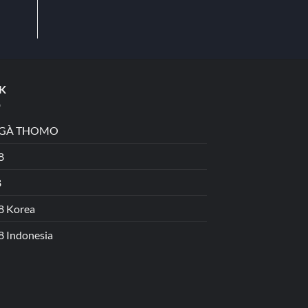
NK
 GÀ THOMO
8
8
8 Korea
8 Indonesia