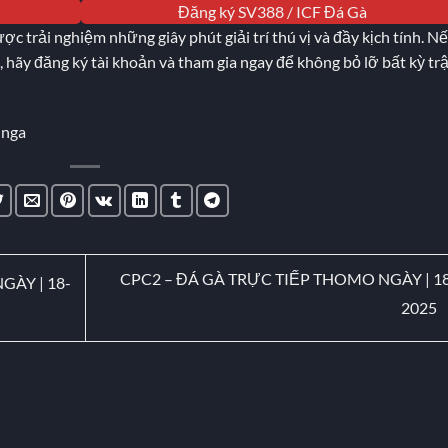
Đăng ký SV388 / ICF Đá Gà
 trải nghiệm những giây phút giải trí thú vị và đầy kịch tính. N
, hãy đăng ký tài khoản và tham gia ngay để không bỏ lỡ bất kỳ tr
nga
CPC2 – ĐÁ GÀ TRỰC TIẾP THOMO NGÀY | 18
GÀY | 18-
2025