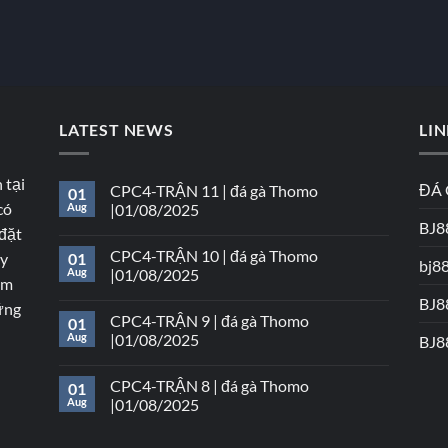
LATEST NEWS
LI
 tại
ĐÁ
CPC4-TRẬN 11 | đá gà Thomo
01
có
Aug
|01/08/2025
BJ8
 đặt
CPC4-TRẬN 10 | đá gà Thomo
ãy
01
bj8
Aug
|01/08/2025
êm
BJ8
hững
CPC4-TRẬN 9 | đá gà Thomo
01
Aug
|01/08/2025
BJ8
CPC4-TRẬN 8 | đá gà Thomo
01
Aug
|01/08/2025