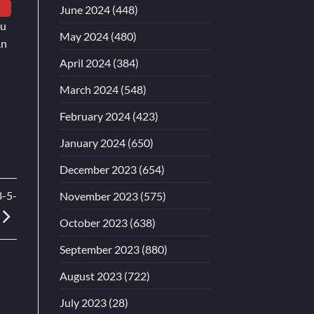
June 2024
(448)
ếu
May 2024
(480)
ận
April 2024
(384)
March 2024
(548)
February 2024
(423)
January 2024
(650)
December 2023
(654)
-5-
November 2023
(575)
October 2023
(638)
September 2023
(880)
August 2023
(722)
July 2023
(28)