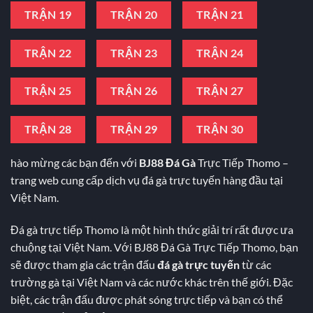
TRẬN 19
TRẬN 20
TRẬN 21
TRẬN 22
TRẬN 23
TRẬN 24
TRẬN 25
TRẬN 26
TRẬN 27
TRẬN 28
TRẬN 29
TRẬN 30
hào mừng các bạn đến với
BJ88 Đá Gà
Trực Tiếp Thomo –
trang web cung cấp dịch vụ đá gà trực tuyến hàng đầu tại
Việt Nam.
Đá gà trực tiếp Thomo là một hình thức giải trí rất được ưa
chuộng tại Việt Nam. Với BJ88 Đá Gà Trực Tiếp Thomo, bạn
sẽ được tham gia các trận đấu
đá gà trực tuyến
từ các
trường gà tại Việt Nam và các nước khác trên thế giới. Đặc
biệt, các trận đấu được phát sóng trực tiếp và bạn có thể