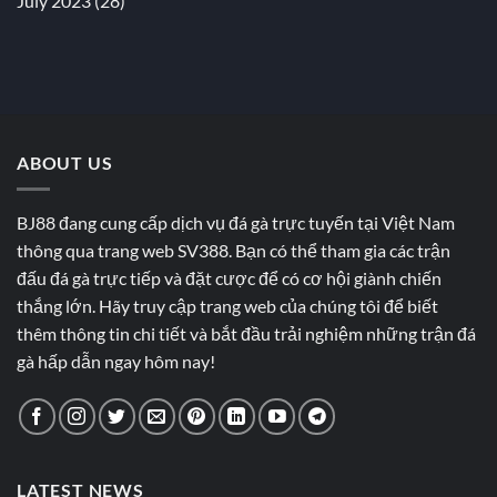
July 2023
(28)
ABOUT US
BJ88 đang cung cấp dịch vụ đá gà trực tuyến tại Việt Nam
thông qua trang web SV388. Bạn có thể tham gia các trận
đấu đá gà trực tiếp và đặt cược để có cơ hội giành chiến
thắng lớn. Hãy truy cập trang web của chúng tôi để biết
thêm thông tin chi tiết và bắt đầu trải nghiệm những trận đá
gà hấp dẫn ngay hôm nay!
LATEST NEWS