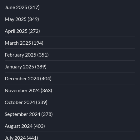
June 2025
(317)
May 2025
(349)
April 2025
(272)
March 2025
(194)
February 2025
(351)
January 2025
(389)
December 2024
(404)
November 2024
(363)
October 2024
(339)
September 2024
(378)
August 2024
(403)
July 2024
(441)