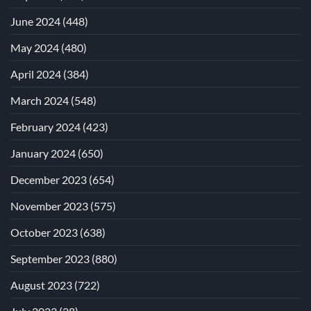
June 2024
(448)
May 2024
(480)
April 2024
(384)
March 2024
(548)
February 2024
(423)
January 2024
(650)
December 2023
(654)
November 2023
(575)
October 2023
(638)
September 2023
(880)
August 2023
(722)