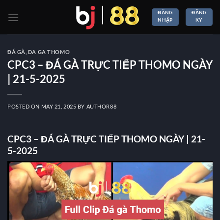
Skip
ĐĂNG
ĐĂNG
to
NHẬP
KÝ
content
ĐÁ GÀ
,
DA GA THOMO
CPC3 – ĐÁ GÀ TRỰC TIẾP THOMO NGÀY
| 21-5-2025
POSTED ON
MAY 21, 2025
BY
AUTHOR88
CPC3 – ĐÁ GÀ TRỰC TIẾP THOMO NGÀY | 21-
5-2025