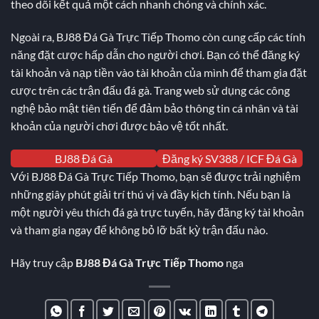
theo dõi kết quả một cách nhanh chóng và chính xác.
Ngoài ra, BJ88 Đá Gà Trực Tiếp Thomo còn cung cấp các tính
năng đặt cược hấp dẫn cho người chơi. Bạn có thể đăng ký
tài khoản và nạp tiền vào tài khoản của mình để tham gia đặt
cược trên các trận đấu đá gà. Trang web sử dụng các công
nghệ bảo mật tiên tiến để đảm bảo thông tin cá nhân và tài
khoản của người chơi được bảo vệ tốt nhất.
BJ88 Đá Gà
Đăng ký SV388 / ICF Đá Gà
Với BJ88 Đá Gà Trực Tiếp Thomo, bạn sẽ được trải nghiệm
những giây phút giải trí thú vị và đầy kịch tính. Nếu bạn là
một người yêu thích đá gà trực tuyến, hãy đăng ký tài khoản
và tham gia ngay để không bỏ lỡ bất kỳ trận đấu nào.
Hãy truy cập
BJ88 Đá Gà Trực Tiếp Thomo
nga