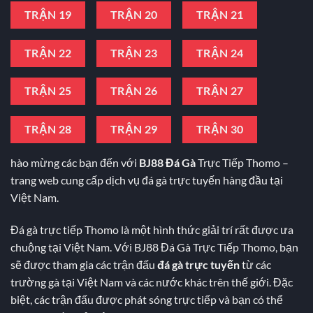
TRẬN 19
TRẬN 20
TRẬN 21
TRẬN 22
TRẬN 23
TRẬN 24
TRẬN 25
TRẬN 26
TRẬN 27
TRẬN 28
TRẬN 29
TRẬN 30
hào mừng các bạn đến với
BJ88 Đá Gà
Trực Tiếp Thomo –
trang web cung cấp dịch vụ đá gà trực tuyến hàng đầu tại
Việt Nam.
Đá gà trực tiếp Thomo là một hình thức giải trí rất được ưa
chuộng tại Việt Nam. Với BJ88 Đá Gà Trực Tiếp Thomo, bạn
sẽ được tham gia các trận đấu
đá gà trực tuyến
từ các
trường gà tại Việt Nam và các nước khác trên thế giới. Đặc
biệt, các trận đấu được phát sóng trực tiếp và bạn có thể