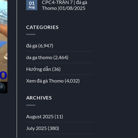
CPC4-TRẬN 7 | đá gà
01
Aug
Thomo |01/08/2025
CATEGORIES
đá gà
(6,947)
da ga thomo
(2,464)
Hướng dẫn
(36)
Xem đá gà Thomo
(4,032)
ARCHIVES
August 2025
(11)
July 2025
(380)