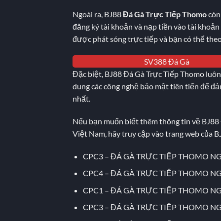
Ngoài ra, BJ88
Đá Gà Trực Tiếp Thomo
còn 
đăng ký tài khoản và nạp tiền vào tài khoản
được phát sóng trực tiếp và bạn có thể theo
SV388 Đá Gà
Đặc biệt, BJ88 Đá Gà Trực Tiếp Thomo luôn 
dụng các công nghệ bảo mật tiên tiến để đả
nhất.
Nếu bạn muốn biết thêm thông tin về BJ88 Đ
Việt Nam, hãy truy cập vào trang web của BJ
CPC3 – ĐÁ GÀ TRỰC TIẾP THOMO NGÀ
CPC4 – ĐÁ GÀ TRỰC TIẾP THOMO NGÀ
CPC1 – ĐÁ GÀ TRỰC TIẾP THOMO NGÀ
CPC3 – ĐÁ GÀ TRỰC TIẾP THOMO NGÀ