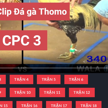
3
TRẬN 4
TRẬN 5
TRẬN 6
9
TRẬN 10
TRẬN 11
TRẬN 12
N 15
TRẬN 16
TRẬN 17
TRẬN 18