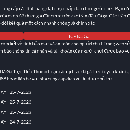
cung cấp các tính năng đặt cược hấp dẫn cho người chơi. Bạn có
 của mình để tham gia đặt cược trên các trận đấu đá gà. Các trận 
 dõi kết quả một cách nhanh chóng và chính xác.
ICF Đá Gà
cam kết về tính bảo mật và an toàn cho người chơi. Trang web s
m bảo thông tin cá nhân và tài khoản của người chơi được bảo vệ
á Gà Trực Tiếp Thomo hoặc các dịch vụ đá gà trực tuyến khác tạ
88 hoặc liên hệ với nhà cung cấp dịch vụ để được hỗ trợ.
Y | 25-7-2023
Y | 25-7-2023
Y | 25-7-2023
Y | 24-7-2023