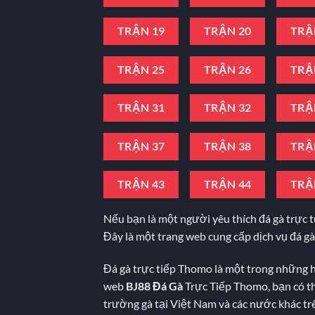
TRẬN 19
TRẬN 20
TRẬ
TRẬN 25
TRẬN 26
TRẬ
TRẬN 31
TRẬN 32
TRẬ
TRẬN 37
TRẬN 38
TRẬ
TRẬN 43
TRẬN 44
TRẬ
Nếu bạn là một người yêu thích đá gà trực 
Đây là một trang web cung cấp dịch vụ đá gà
Đá gà trực tiếp Thomo là một trong những hì
web
BJ88 Đá Gà
Trực Tiếp Thomo, bạn có th
trường gà tại Việt Nam và các nước khác trê