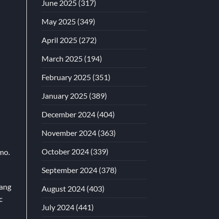
June 2025
(317)
May 2025
(349)
April 2025
(272)
March 2025
(194)
February 2025
(351)
January 2025
(389)
December 2024
(404)
November 2024
(363)
October 2024
(339)
mo.
September 2024
(378)
rang
August 2024
(403)
c
July 2024
(441)