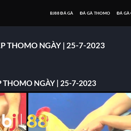
BJ88 ĐÁ GÀ
ĐÁ GÀ THOMO
ĐÁ GÀ
ẾP THOMO NGÀY | 25-7-2023
P THOMO NGÀY | 25-7-2023