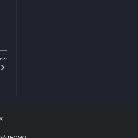
-7-
NK
 GÀ THOMO