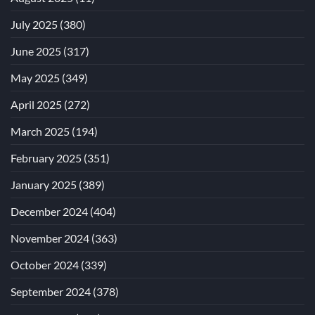
July 2025
(380)
June 2025
(317)
May 2025
(349)
April 2025
(272)
March 2025
(194)
February 2025
(351)
January 2025
(389)
December 2024
(404)
November 2024
(363)
October 2024
(339)
September 2024
(378)