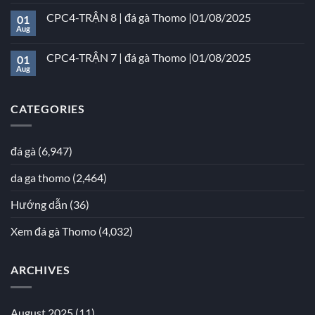
CPC4-TRẬN 8 | đá gà Thomo |01/08/2025
01
Aug
CPC4-TRẬN 7 | đá gà Thomo |01/08/2025
01
Aug
CATEGORIES
đá gà
(6,947)
da ga thomo
(2,464)
Hướng dẫn
(36)
Xem đá gà Thomo
(4,032)
ARCHIVES
August 2025
(11)