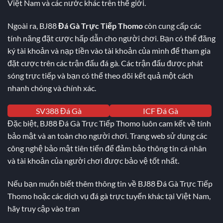
Việt Nam và các nước khác trên thế giới.
Ngoài ra, BJ88
Đá Gà Trực Tiếp Thomo
còn cung cấp các
tính năng đặt cược hấp dẫn cho người chơi. Bạn có thể đăng
ký tài khoản và nạp tiền vào tài khoản của mình để tham gia
đặt cược trên các trận đấu đá gà. Các trận đấu được phát
sóng trực tiếp và bạn có thể theo dõi kết quả một cách
nhanh chóng và chính xác.
SV388 Đá Gà
ICF Đá Gà
Đặc biệt, BJ88 Đá Gà Trực Tiếp Thomo luôn cam kết về tính
bảo mật và an toàn cho người chơi. Trang web sử dụng các
công nghệ bảo mật tiên tiến để đảm bảo thông tin cá nhân
và tài khoản của người chơi được bảo vệ tốt nhất.
Nếu bạn muốn biết thêm thông tin về BJ88 Đá Gà Trực Tiếp
Thomo hoặc các dịch vụ đá gà trực tuyến khác tại Việt Nam,
hãy truy cập vào tran