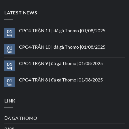
LATEST NEWS
CPC4-TRẬN 11 | đá gà Thomo |01/08/2025
01
Aug
CPC4-TRẬN 10 | đá gà Thomo |01/08/2025
01
Aug
CPC4-TRẬN 9 | đá gà Thomo |01/08/2025
01
Aug
CPC4-TRẬN 8 | đá gà Thomo |01/08/2025
01
Aug
LINK
ĐÁ GÀ THOMO
BJ88