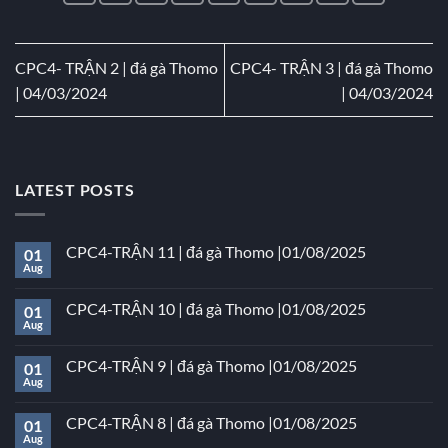
CPC4- TRẬN 2 | đá gà Thomo
CPC4- TRẬN 3 | đá gà Thomo
| 04/03/2024
| 04/03/2024
LATEST POSTS
CPC4-TRẬN 11 | đá gà Thomo |01/08/2025
01
Aug
CPC4-TRẬN 10 | đá gà Thomo |01/08/2025
01
Aug
CPC4-TRẬN 9 | đá gà Thomo |01/08/2025
01
Aug
CPC4-TRẬN 8 | đá gà Thomo |01/08/2025
01
Aug