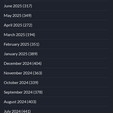
June 2025
(317)
May 2025
(349)
April 2025
(272)
March 2025
(194)
February 2025
(351)
January 2025
(389)
December 2024
(404)
November 2024
(363)
October 2024
(339)
September 2024
(378)
August 2024
(403)
July 2024
(441)