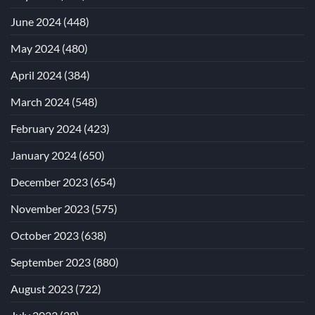
June 2024
(448)
May 2024
(480)
April 2024
(384)
March 2024
(548)
February 2024
(423)
January 2024
(650)
December 2023
(654)
November 2023
(575)
October 2023
(638)
September 2023
(880)
August 2023
(722)