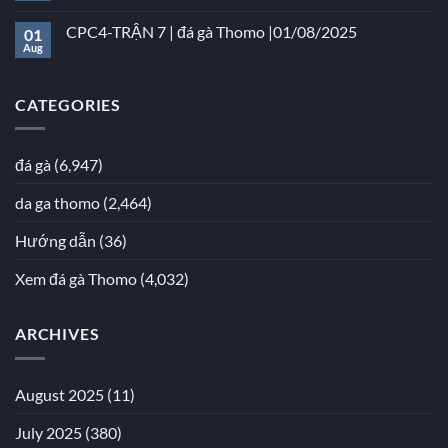
CPC4-TRẬN 7 | đá gà Thomo |01/08/2025
01
Aug
CATEGORIES
đá gà
(6,947)
da ga thomo
(2,464)
Hướng dẫn
(36)
Xem đá gà Thomo
(4,032)
ARCHIVES
August 2025
(11)
July 2025
(380)