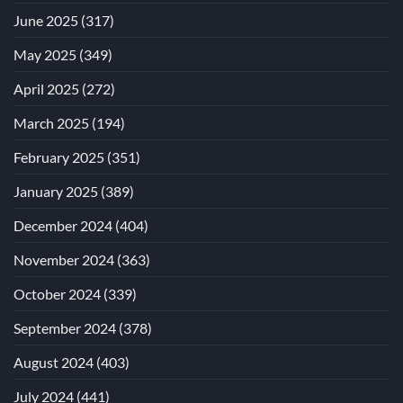
June 2025
(317)
May 2025
(349)
April 2025
(272)
March 2025
(194)
February 2025
(351)
January 2025
(389)
December 2024
(404)
November 2024
(363)
October 2024
(339)
September 2024
(378)
August 2024
(403)
July 2024
(441)