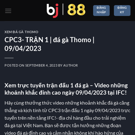
Skip
ĐĂNG
ĐĂNG
to
NHẬP
KÝ
content
XEM ĐÁ GÀ THOMO
CPC3- TRẬN 1 | đá gà Thomo |
09/04/2023
POSTED ON
SEPTEMBER 4, 2023
BY
AUTHOR
Xem trực tuyến trận đấu 1 đá gà – Video những
khoảnh khắc đỉnh cao ngày 09/04/2023 tại IFC!
Hãy cùng thưởng thức video những khoảnh khắc đá gà căng
thẳng và kịch tính từ CPC3 trận đấu 1 ngày 09/04/2023 trực
tuyến trên nền tảng IFC!- địa chỉ hàng đầu cho trải nghiệm
đá gà tại Việt Nam. Bạn sẽ được tận hưởng những đoạn
video đá gà đỉnh cao và cảm nhận không khí hào hứng của