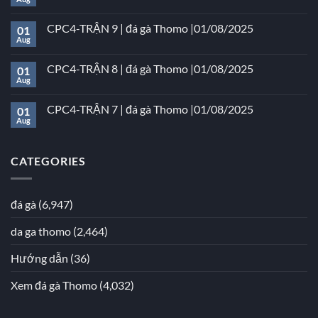
CPC4-TRẬN 9 | đá gà Thomo |01/08/2025
01
Aug
CPC4-TRẬN 8 | đá gà Thomo |01/08/2025
01
Aug
CPC4-TRẬN 7 | đá gà Thomo |01/08/2025
01
Aug
CATEGORIES
đá gà
(6,947)
da ga thomo
(2,464)
Hướng dẫn
(36)
Xem đá gà Thomo
(4,032)