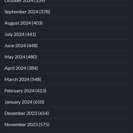
October 2024
(339)
September 2024
(378)
August 2024
(403)
July 2024
(441)
June 2024
(448)
May 2024
(480)
April 2024
(384)
March 2024
(548)
February 2024
(423)
January 2024
(650)
December 2023
(654)
November 2023
(575)