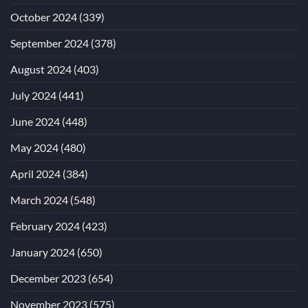
October 2024
(339)
September 2024
(378)
August 2024
(403)
July 2024
(441)
June 2024
(448)
May 2024
(480)
April 2024
(384)
March 2024
(548)
February 2024
(423)
January 2024
(650)
December 2023
(654)
November 2023
(575)