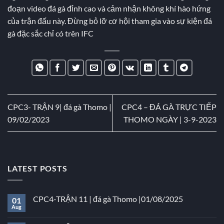
đoạn video đá gà đỉnh cao và cảm nhận không khí hào hứng
của trận đấu này. Đừng bỏ lỡ cơ hội tham gia vào sự kiện đá
gà đặc sắc chỉ có trên IFC
CPC3- TRẬN 9| đá gà Thomo |
CPC4 – ĐÁ GÀ TRỰC TIẾP
09/02/2023
THOMO NGÀY | 3-9-2023
LATEST POSTS
CPC4-TRẬN 11 | đá gà Thomo |01/08/2025
01
Aug