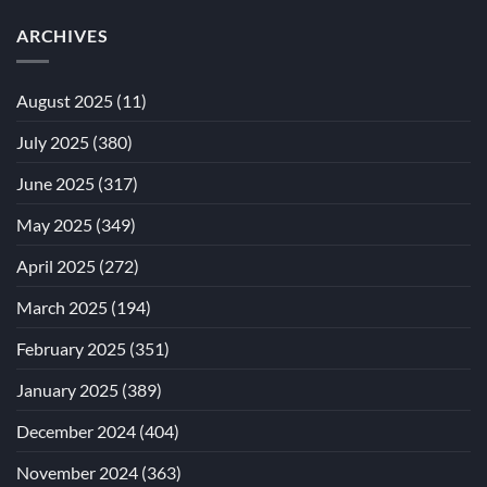
ARCHIVES
August 2025
(11)
July 2025
(380)
June 2025
(317)
May 2025
(349)
April 2025
(272)
March 2025
(194)
February 2025
(351)
January 2025
(389)
December 2024
(404)
November 2024
(363)