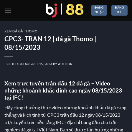
Skip
ĐĂNG
ĐĂNG
to
NHẬP
KÝ
content
XEM ĐÁ GÀ THOMO
CPC3- TRẬN 12 | đá gà Thomo |
08/15/2023
POSTED ON
AUGUST 15, 2023
BY
AUTHOR
Xem trực tuyến trận đấu 12 đá gà – Video
những khoảnh khắc đỉnh cao ngày 08/15/2023
tại IFC!
Hãy cùng thưởng thức video những khoảnh khắc đá gà căng
thẳng và kịch tính từ CPC3 trận đấu 12 ngày 08/15/2023
trực tuyến trên nền tảng IFC!- địa chỉ hàng đầu cho trải
nghiệm đá gà tại Việt Nam. Bạn sẽ được tận hưởng những