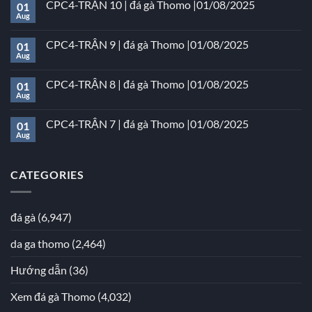
CPC4-TRẬN 10 | đá gà Thomo |01/08/2025
01
Aug
CPC4-TRẬN 9 | đá gà Thomo |01/08/2025
01
Aug
CPC4-TRẬN 8 | đá gà Thomo |01/08/2025
01
Aug
CPC4-TRẬN 7 | đá gà Thomo |01/08/2025
01
Aug
CATEGORIES
đá gà
(6,947)
da ga thomo
(2,464)
Hướng dẫn
(36)
Xem đá gà Thomo
(4,032)