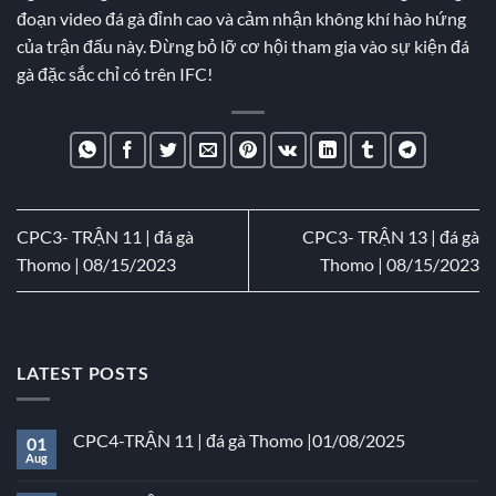
đoạn video đá gà đỉnh cao và cảm nhận không khí hào hứng
của trận đấu này. Đừng bỏ lỡ cơ hội tham gia vào sự kiện đá
gà đặc sắc chỉ có trên IFC!
CPC3- TRẬN 11 | đá gà
CPC3- TRẬN 13 | đá gà
Thomo | 08/15/2023
Thomo | 08/15/2023
LATEST POSTS
CPC4-TRẬN 11 | đá gà Thomo |01/08/2025
01
Aug