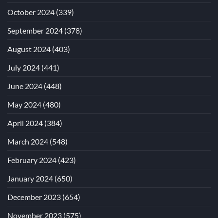
October 2024
(339)
September 2024
(378)
August 2024
(403)
July 2024
(441)
June 2024
(448)
May 2024
(480)
April 2024
(384)
March 2024
(548)
February 2024
(423)
January 2024
(650)
December 2023
(654)
November 2023
(575)