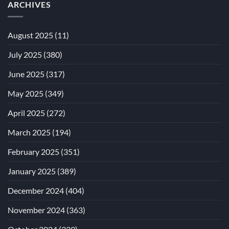
ARCHIVES
August 2025
(11)
July 2025
(380)
June 2025
(317)
May 2025
(349)
April 2025
(272)
March 2025
(194)
February 2025
(351)
January 2025
(389)
December 2024
(404)
November 2024
(363)