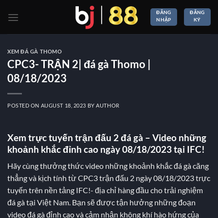
Skip
ĐĂNG
ĐĂNG
to
NHẬP
KÝ
content
XEM ĐÁ GÀ THOMO
CPC3- TRẬN 2| đá gà Thomo |
08/18/2023
POSTED ON
AUGUST 18, 2023
BY
AUTHOR
Xem trực tuyến trận đấu 2 đá gà – Video những
khoảnh khắc đỉnh cao ngày 08/18/2023 tại IFC!
Hãy cùng thưởng thức video những khoảnh khắc đá gà căng
thẳng và kịch tính từ CPC3 trận đấu 2 ngày 08/18/2023 trực
tuyến trên nền tảng IFC!- địa chỉ hàng đầu cho trải nghiệm
đá gà tại Việt Nam. Bạn sẽ được tận hưởng những đoạn
video đá gà đỉnh cao và cảm nhận không khí hào hứng của