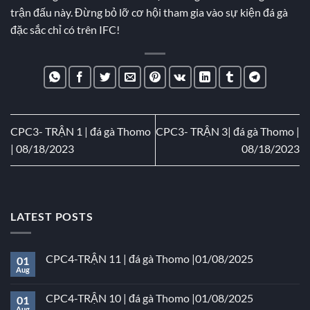
trận đấu này. Đừng bỏ lỡ cơ hội tham gia vào sự kiện đá gà
đặc sắc chỉ có trên IFC!
CPC3- TRẬN 1 | đá gà Thomo
CPC3- TRẬN 3| đá gà Thomo |
| 08/18/2023
08/18/2023
LATEST POSTS
CPC4-TRẬN 11 | đá gà Thomo |01/08/2025
01
Aug
CPC4-TRẬN 10 | đá gà Thomo |01/08/2025
01
Aug