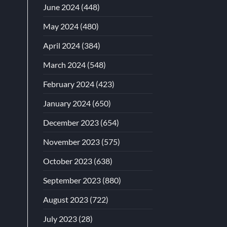
June 2024
(448)
May 2024
(480)
April 2024
(384)
March 2024
(548)
February 2024
(423)
January 2024
(650)
December 2023
(654)
November 2023
(575)
October 2023
(638)
September 2023
(880)
August 2023
(722)
July 2023
(28)