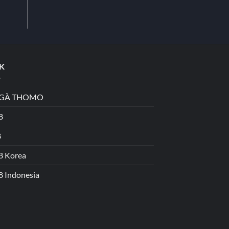
NK
 GÀ THOMO
8
8
8 Korea
8 Indonesia