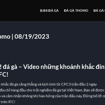
BJ88 ĐÁ GÀ
ĐÁ GÀ THOMO
ĐÁ GÀ
omo | 08/19/2023
2 đá gà – Video những khoảnh khắc đỉ
FC!
hắc đá gà căng thẳng và kịch tính từ CPC3 trận đấu 2 ngày
địa chỉ hàng đầu cho trải nghiệm đá gà tại Việt Nam. Bạn sẽ được
 và cảm nhận không khí hào hứng của trận đấu này. Đừng bỏ lỡ c
 trên IFC!