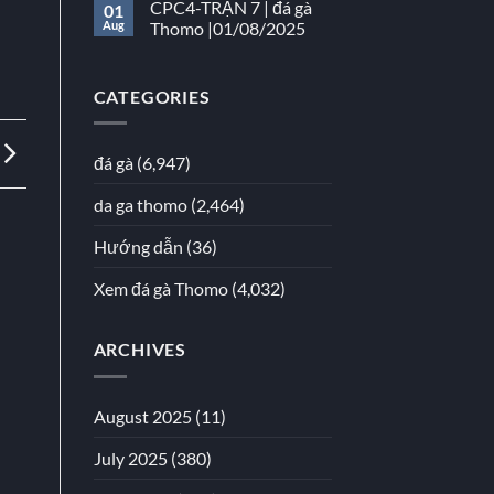
CPC4-TRẬN 7 | đá gà
01
Aug
Thomo |01/08/2025
CATEGORIES
đá gà
(6,947)
da ga thomo
(2,464)
Hướng dẫn
(36)
Xem đá gà Thomo
(4,032)
ARCHIVES
August 2025
(11)
July 2025
(380)