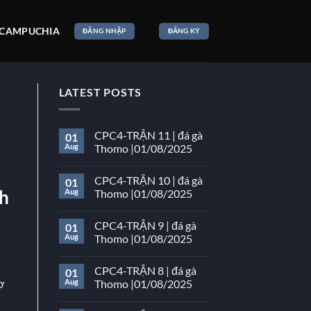
 CAMPUCHIA
ĐĂNG NHẬP
ĐĂNG KÝ
LATEST POSTS
CPC4-TRẬN 11 | đá gà
01
Aug
Thomo |01/08/2025
CPC4-TRẬN 10 | đá gà
01
Aug
Thomo |01/08/2025
nh
CPC4-TRẬN 9 | đá gà
01
Aug
Thomo |01/08/2025
CPC4-TRẬN 8 | đá gà
01
Aug
Thomo |01/08/2025
ơ