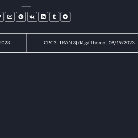
/2023
CPC3- TRẬN 3| đá gà Thomo | 08/19/2023