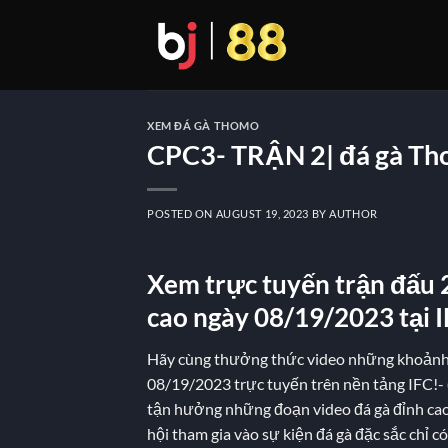
Skip
to
content
XEM ĐÁ GÀ THOMO
CPC3- TRẬN 2| đá gà Th
POSTED ON
AUGUST 19, 2023
BY
AUTHOR
Xem trực tuyến trận đấu 
cao ngày 08/19/2023 tại I
Hãy cùng thưởng thức video những khoảnh k
08/19/2023 trực tuyến trên nền tảng IFC!- 
tận hưởng những đoạn video đá gà đỉnh cao
hội tham gia vào sự kiện đá gà đặc sắc chỉ có