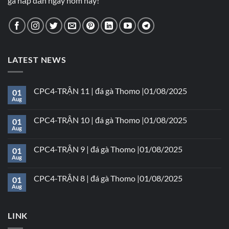
gà hấp dẫn ngay hôm nay!
LATEST NEWS
CPC4-TRẬN 11 | đá gà Thomo |01/08/2025
01
Aug
CPC4-TRẬN 10 | đá gà Thomo |01/08/2025
01
Aug
CPC4-TRẬN 9 | đá gà Thomo |01/08/2025
01
Aug
CPC4-TRẬN 8 | đá gà Thomo |01/08/2025
01
Aug
LINK