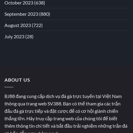
October 2023
(638)
September 2023
(880)
August 2023
(722)
July 2023
(28)
ABOUT US
BJ88 đang cung cấp dịch vụ đá gà trực tuyến tại Việt Nam
thông qua trang web SV388. Bạn có thể tham gia các trận
đấu đá gà trực tiếp và đặt cược để có cơ hội giành chiến
thắng lớn. Hãy truy cập trang web của chúng tôi để biết
thêm thông tin chi tiết và bắt đầu trải nghiệm những trận đá