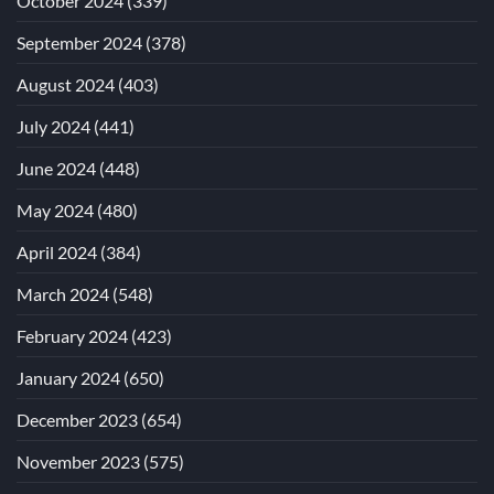
October 2024
(339)
September 2024
(378)
August 2024
(403)
July 2024
(441)
June 2024
(448)
May 2024
(480)
April 2024
(384)
March 2024
(548)
February 2024
(423)
January 2024
(650)
December 2023
(654)
November 2023
(575)