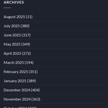
ARCHIVES
August 2025
(11)
July 2025
(380)
June 2025
(317)
May 2025
(349)
April 2025
(272)
March 2025
(194)
February 2025
(351)
January 2025
(389)
December 2024
(404)
November 2024
(363)