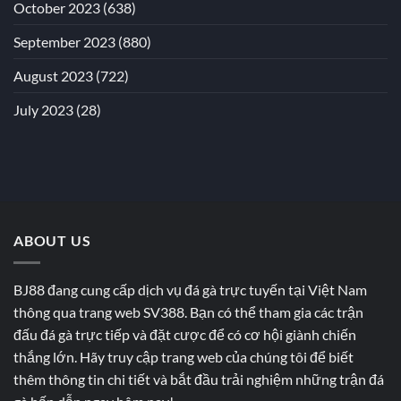
October 2023
(638)
September 2023
(880)
August 2023
(722)
July 2023
(28)
ABOUT US
BJ88 đang cung cấp dịch vụ đá gà trực tuyến tại Việt Nam
thông qua trang web SV388. Bạn có thể tham gia các trận
đấu đá gà trực tiếp và đặt cược để có cơ hội giành chiến
thắng lớn. Hãy truy cập trang web của chúng tôi để biết
thêm thông tin chi tiết và bắt đầu trải nghiệm những trận đá