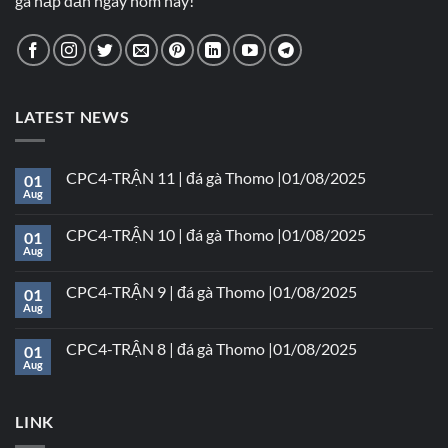
gà hấp dẫn ngay hôm nay!
LATEST NEWS
CPC4-TRẬN 11 | đá gà Thomo |01/08/2025
01
Aug
CPC4-TRẬN 10 | đá gà Thomo |01/08/2025
01
Aug
CPC4-TRẬN 9 | đá gà Thomo |01/08/2025
01
Aug
CPC4-TRẬN 8 | đá gà Thomo |01/08/2025
01
Aug
LINK