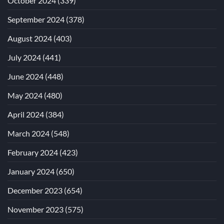
October 2024
(339)
September 2024
(378)
August 2024
(403)
July 2024
(441)
June 2024
(448)
May 2024
(480)
April 2024
(384)
March 2024
(548)
February 2024
(423)
January 2024
(650)
December 2023
(654)
November 2023
(575)