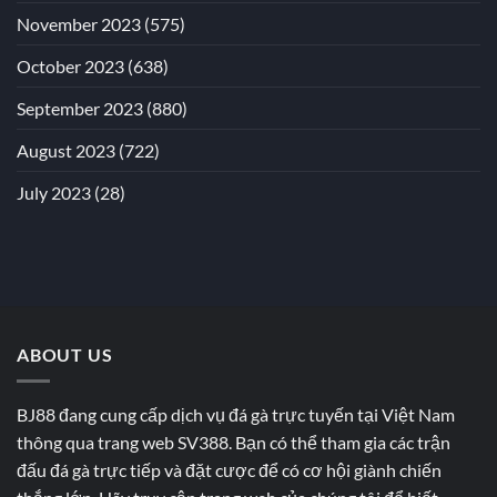
November 2023
(575)
October 2023
(638)
September 2023
(880)
August 2023
(722)
July 2023
(28)
ABOUT US
BJ88 đang cung cấp dịch vụ đá gà trực tuyến tại Việt Nam
thông qua trang web SV388. Bạn có thể tham gia các trận
đấu đá gà trực tiếp và đặt cược để có cơ hội giành chiến