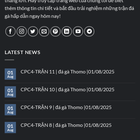
thắng lớn. Hãy truy cập trang web của chúng tôi để biết
thêm thông tin chi tiết và bắt đầu trải nghiệm những trận đá
gà hấp dẫn ngay hôm nay!
LATEST NEWS
CPC4-TRẬN 11 | đá gà Thomo |01/08/2025
01
Aug
CPC4-TRẬN 10 | đá gà Thomo |01/08/2025
01
Aug
CPC4-TRẬN 9 | đá gà Thomo |01/08/2025
01
Aug
CPC4-TRẬN 8 | đá gà Thomo |01/08/2025
01
Aug