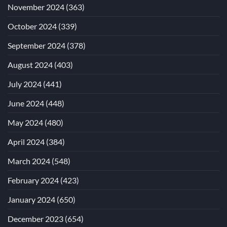
November 2024
(363)
October 2024
(339)
September 2024
(378)
August 2024
(403)
July 2024
(441)
June 2024
(448)
May 2024
(480)
April 2024
(384)
March 2024
(548)
February 2024
(423)
January 2024
(650)
December 2023
(654)