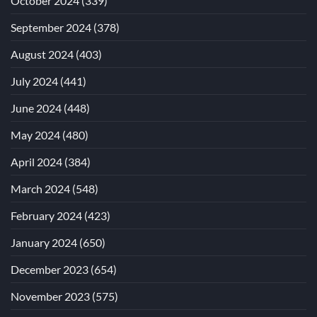
October 2024
(339)
September 2024
(378)
August 2024
(403)
July 2024
(441)
June 2024
(448)
May 2024
(480)
April 2024
(384)
March 2024
(548)
February 2024
(423)
January 2024
(650)
December 2023
(654)
November 2023
(575)