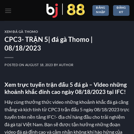
Skip
ĐĂNG
ĐĂNG
to
NHẬP
KÝ
content
XEM ĐÁ GÀ THOMO
CPC3- TRẬN 5| đá gà Thomo |
08/18/2023
POSTED ON
AUGUST 18, 2023
BY
AUTHOR
Xem trực tuyến trận đấu 5 đá gà – Video những
khoảnh khắc đỉnh cao ngày 08/18/2023 tại IFC!
Hãy cùng thưởng thức video những khoảnh khắc đá gà căng
thẳng và kịch tính từ CPC3 trận đấu 5 ngày 08/18/2023 trực
tuyến trên nền tảng IFC!- địa chỉ hàng đầu cho trải nghiệm
đá gà tại Việt Nam. Bạn sẽ được tận hưởng những đoạn
video đá gà đỉnh cao và cảm nhận không khí hào hứng của