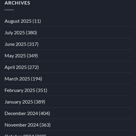
ARCHIVES
August 2025
(11)
July 2025
(380)
June 2025
(317)
May 2025
(349)
April 2025
(272)
March 2025
(194)
February 2025
(351)
January 2025
(389)
December 2024
(404)
November 2024
(363)