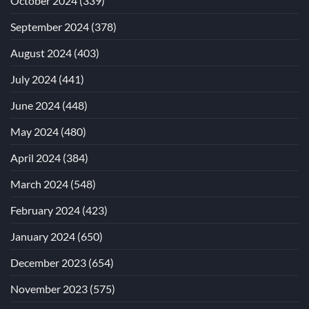
October 2024
(339)
September 2024
(378)
August 2024
(403)
July 2024
(441)
June 2024
(448)
May 2024
(480)
April 2024
(384)
March 2024
(548)
February 2024
(423)
January 2024
(650)
December 2023
(654)
November 2023
(575)