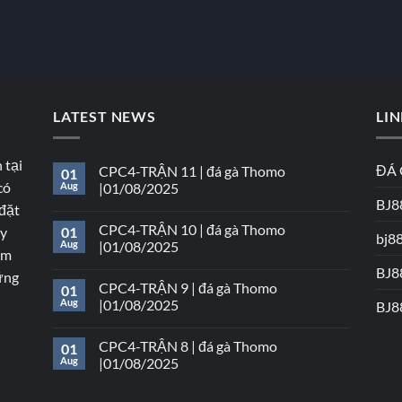
LATEST NEWS
LI
 tại
ĐÁ
CPC4-TRẬN 11 | đá gà Thomo
01
có
Aug
|01/08/2025
BJ8
 đặt
CPC4-TRẬN 10 | đá gà Thomo
ãy
01
bj8
Aug
|01/08/2025
êm
BJ8
hững
CPC4-TRẬN 9 | đá gà Thomo
01
Aug
|01/08/2025
BJ8
CPC4-TRẬN 8 | đá gà Thomo
01
Aug
|01/08/2025