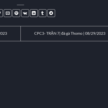
2023
CPC3- TRẬN 7| đá gà Thomo | 08/29/2023