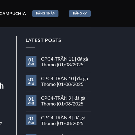
 CAMPUCHIA
ĐĂNG NHẬP
ĐĂNG KÝ
LATEST POSTS
CPC4-TRẬN 11 | đá gà
01
Aug
Thomo |01/08/2025
CPC4-TRẬN 10 | đá gà
01
Aug
Thomo |01/08/2025
nh
CPC4-TRẬN 9 | đá gà
01
Aug
Thomo |01/08/2025
CPC4-TRẬN 8 | đá gà
01
Aug
Thomo |01/08/2025
ơ