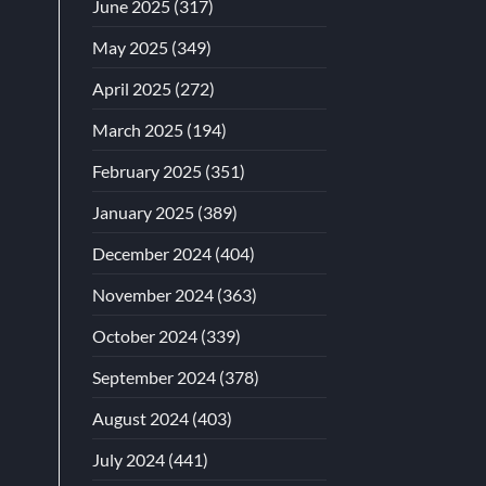
June 2025
(317)
May 2025
(349)
April 2025
(272)
March 2025
(194)
February 2025
(351)
January 2025
(389)
December 2024
(404)
November 2024
(363)
October 2024
(339)
September 2024
(378)
August 2024
(403)
July 2024
(441)