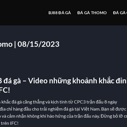
BJ88 ĐÁ GÀ
ĐÁ GÀ THOMO
ĐÁ GÀ
omo | 08/15/2023
8 đá gà – Video những khoảnh khắc đỉ
FC!
hắc đá gà căng thẳng và kịch tính từ CPC3 trận đấu 8 ngày
địa chỉ hàng đầu cho trải nghiệm đá gà tại Việt Nam. Bạn sẽ được
 và cảm nhận không khí hào hứng của trận đấu này. Đừng bỏ lỡ c
 trên IFC!