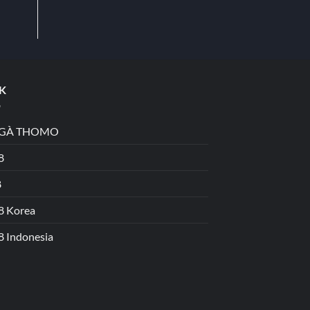
NK
 GÀ THOMO
8
8
8 Korea
8 Indonesia