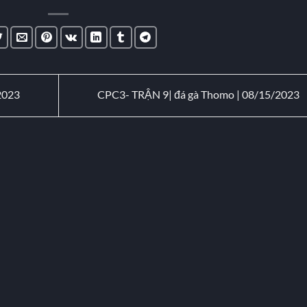
2023
CPC3- TRẬN 9| đá gà Thomo | 08/15/2023