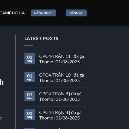
 CAMPUCHIA
ĐĂNG NHẬP
ĐĂNG KÝ
LATEST POSTS
CPC4-TRẬN 11 | đá gà
01
Aug
Thomo |01/08/2025
CPC4-TRẬN 10 | đá gà
01
Aug
Thomo |01/08/2025
nh
CPC4-TRẬN 9 | đá gà
01
Aug
Thomo |01/08/2025
CPC4-TRẬN 8 | đá gà
01
Aug
Thomo |01/08/2025
ơ