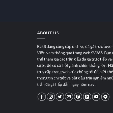
ABOUT US
BJ88 đang cung cấp dịch vụ đá gà trực tuyến
Việt Nam thông qua trang web SV388. Bạn 
thể tham gia các trận đấu đá gà trực tiếp và
cược để có cơ hội giành chiến thắng lớn. H
truy cập trang web của chúng tôi để biết th
thông tin chi tiết và bắt đầu trải nghiệm n
trận đá gà hấp dẫn ngay hôm nay!