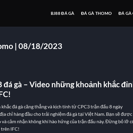
BJ88 ĐÁ GÀ
ĐÁ GÀ THOMO
ĐÁ GÀ
omo | 08/18/2023
8 đá gà – Video những khoảnh khắc đỉ
FC!
hắc đá gà căng thẳng và kịch tính từ CPC3 trận đấu 8 ngày
địa chỉ hàng đầu cho trải nghiệm đá gà tại Việt Nam. Bạn sẽ được
 và cảm nhận không khí hào hứng của trận đấu này. Đừng bỏ lỡ c
 trên IFC!