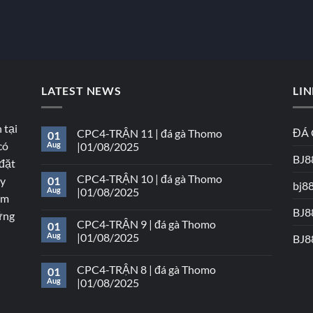
LATEST NEWS
LI
 tại
ĐÁ
CPC4-TRẬN 11 | đá gà Thomo
01
có
Aug
|01/08/2025
BJ8
 đặt
CPC4-TRẬN 10 | đá gà Thomo
ãy
01
bj8
Aug
|01/08/2025
êm
BJ8
hững
CPC4-TRẬN 9 | đá gà Thomo
01
Aug
|01/08/2025
BJ8
CPC4-TRẬN 8 | đá gà Thomo
01
Aug
|01/08/2025