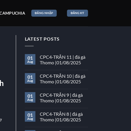
 CAMPUCHIA
ĐĂNG NHẬP
ĐĂNG KÝ
LATEST POSTS
CPC4-TRẬN 11 | đá gà
01
Aug
Thomo |01/08/2025
CPC4-TRẬN 10 | đá gà
01
Aug
Thomo |01/08/2025
nh
CPC4-TRẬN 9 | đá gà
01
Aug
Thomo |01/08/2025
CPC4-TRẬN 8 | đá gà
01
Aug
Thomo |01/08/2025
ơ