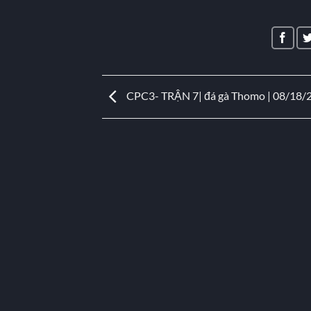
CPC3- TRẬN 7| đá gà Thomo | 08/18/