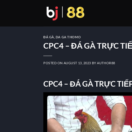
Skip
to
content
ĐÁ GÀ
,
DA GA THOMO
CPC4 – ĐÁ GÀ TRỰC TI
POSTED ON
AUGUST 13, 2023
BY
AUTHOR88
CPC4 – ĐÁ GÀ TRỰC TIẾ