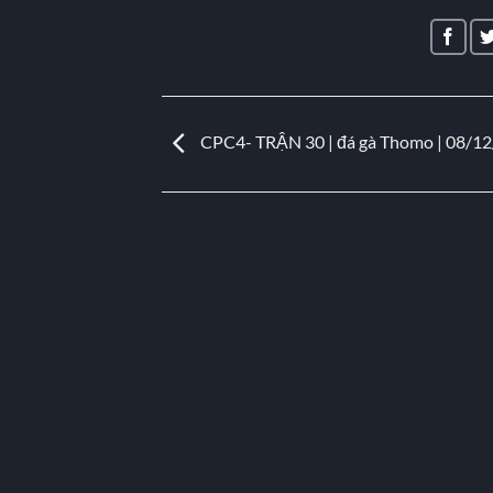
CPC4- TRẬN 30 | đá gà Thomo | 08/1