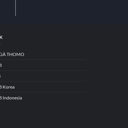
NK
 GÀ THOMO
8
8
8 Korea
8 Indonesia