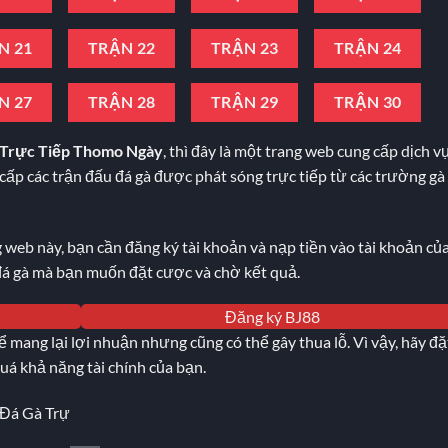
N 21
TRẬN 22
TRẬN 23
TRẬN 24
N 27
TRẬN 28
TRẬN 29
TRẬN 30
 Trực Tiếp Thomo Ngày
, thì đây là một trang web cung cấp dịch v
cấp các trận đấu đá gà được phát sóng trực tiếp từ các trường gà 
web này, bạn cần đăng ký tài khoản và nạp tiền vào tài khoản củ
 đá gà mà bạn muốn đặt cược và chờ kết quả.
Đăng ký BJ88
ể mang lại lợi nhuận nhưng cũng có thể gây thua lỗ. Vì vậy, hãy đặ
á khả năng tài chính của bạn.
 Đá Gà Trự