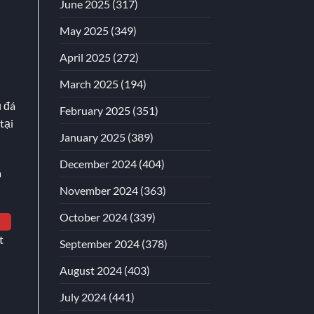
June 2025
(317)
May 2025
(349)
April 2025
(272)
March 2025
(194)
ụ đá
February 2025
(351)
tại
January 2025
(389)
December 2024
(404)
a
November 2024
(363)
October 2024
(339)
t
September 2024
(378)
August 2024
(403)
July 2024
(441)