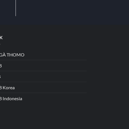
NK
 GÀ THOMO
8
8
8 Korea
8 Indonesia