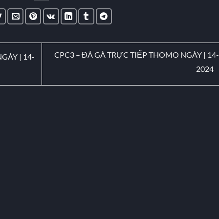
CPC3 – ĐÁ GÀ TRỰC TIẾP THOMO NGÀY | 14-
GÀY | 14-
2024