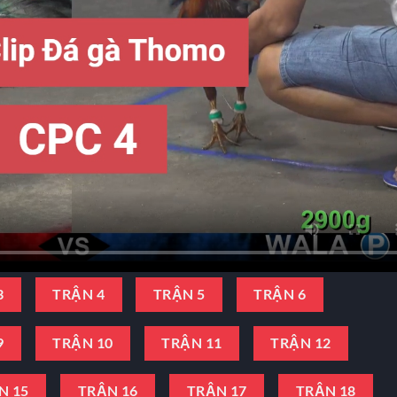
3
TRẬN 4
TRẬN 5
TRẬN 6
9
TRẬN 10
TRẬN 11
TRẬN 12
N 15
TRẬN 16
TRẬN 17
TRẬN 18