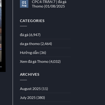
CPC4-TRẬN 7 | đá gà
01
Aug
Thomo |01/08/2025
CATEGORIES
đá gà
(6,947)
da ga thomo
(2,464)
Hướng dẫn
(36)
Xem đá gà Thomo
(4,032)
ARCHIVES
August 2025
(11)
July 2025
(380)