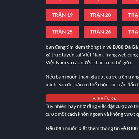
TRẬN 19
TRẬN 20
TRẬ
TRẬN 25
TRẬN 26
TRẬ
bạn đang tìm kiếm thông tin về
BJ88 Đá Gà
gà trực tuyến tại Việt Nam. Trang web cung 
Việt Nam và các nước khác trên thế giới.
Nếu bạn muốn tham gia đặt cược trên trang 
mình. Sau đó, bạn có thể chọn các trận đấu
BJ88 Đá Gà
Tuy nhiên, hãy nhớ rằng việc đặt cược có th
cược một cách khôn ngoan và không vượt qu
Nếu bạn muốn biết thêm thông tin về BJ88