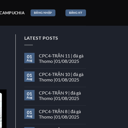
 CAMPUCHIA
ĐĂNG NHẬP
ĐĂNG KÝ
LATEST POSTS
CPC4-TRẬN 11 | đá gà
01
Aug
Thomo |01/08/2025
CPC4-TRẬN 10 | đá gà
01
Aug
Thomo |01/08/2025
CPC4-TRẬN 9 | đá gà
01
Aug
Thomo |01/08/2025
CPC4-TRẬN 8 | đá gà
01
Aug
Thomo |01/08/2025