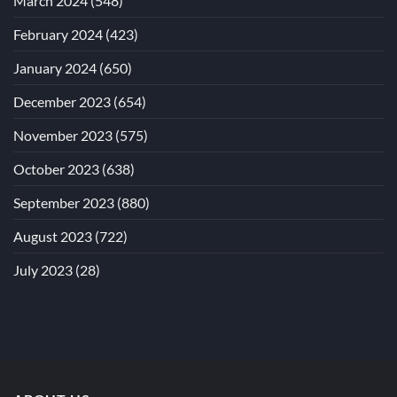
March 2024
(548)
February 2024
(423)
January 2024
(650)
December 2023
(654)
November 2023
(575)
October 2023
(638)
September 2023
(880)
August 2023
(722)
July 2023
(28)