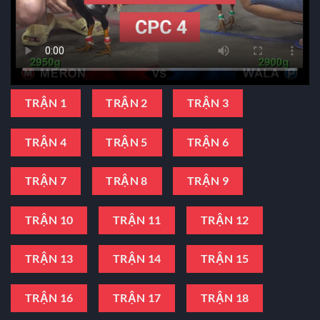
TRẬN 1
TRẬN 2
TRẬN 3
TRẬN 4
TRẬN 5
TRẬN 6
TRẬN 7
TRẬN 8
TRẬN 9
TRẬN 10
TRẬN 11
TRẬN 12
TRẬN 13
TRẬN 14
TRẬN 15
TRẬN 16
TRẬN 17
TRẬN 18