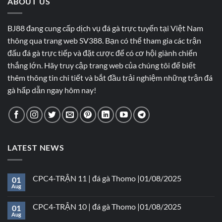
ABOUT US
BJ88 đang cung cấp dịch vụ đá gà trực tuyến tại Việt Nam
thông qua trang web SV388. Bạn có thể tham gia các trận
đấu đá gà trực tiếp và đặt cược để có cơ hội giành chiến
thắng lớn. Hãy truy cập trang web của chúng tôi để biết
thêm thông tin chi tiết và bắt đầu trải nghiệm những trận đá
gà hấp dẫn ngay hôm nay!
LATEST NEWS
CPC4-TRẬN 11 | đá gà Thomo |01/08/2025
01
Aug
CPC4-TRẬN 10 | đá gà Thomo |01/08/2025
01
Aug