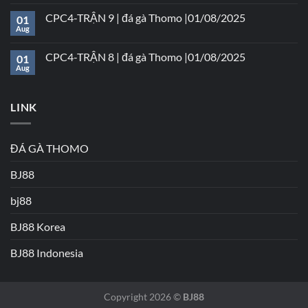
CPC4-TRẬN 9 | đá gà Thomo |01/08/2025
01
Aug
CPC4-TRẬN 8 | đá gà Thomo |01/08/2025
01
Aug
LINK
ĐÁ GÀ THOMO
BJ88
bj88
BJ88 Korea
BJ88 Indonesia
Copyright 2026 ©
BJ88