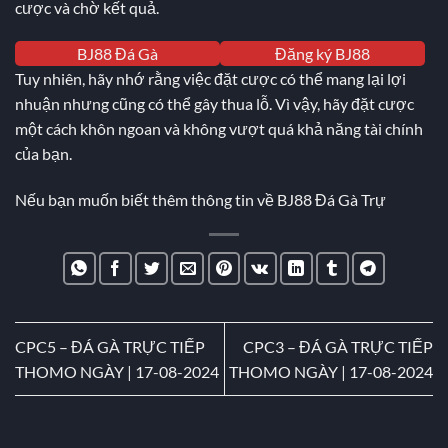
cược và chờ kết quả.
BJ88 Đá Gà
Đăng ký BJ88
Tuy nhiên, hãy nhớ rằng việc đặt cược có thể mang lại lợi
nhuận nhưng cũng có thể gây thua lỗ. Vì vậy, hãy đặt cược
một cách khôn ngoan và không vượt quá khả năng tài chính
của bạn.
Nếu bạn muốn biết thêm thông tin về BJ88 Đá Gà Trự
CPC5 – ĐÁ GÀ TRỰC TIẾP
CPC3 – ĐÁ GÀ TRỰC TIẾP
THOMO NGÀY | 17-08-2024
THOMO NGÀY | 17-08-2024