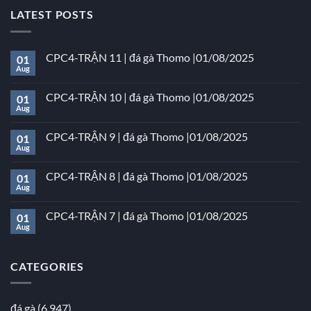
LATEST POSTS
CPC4-TRẬN 11 | đá gà Thomo |01/08/2025
01
Aug
CPC4-TRẬN 10 | đá gà Thomo |01/08/2025
01
Aug
CPC4-TRẬN 9 | đá gà Thomo |01/08/2025
01
Aug
CPC4-TRẬN 8 | đá gà Thomo |01/08/2025
01
Aug
CPC4-TRẬN 7 | đá gà Thomo |01/08/2025
01
Aug
CATEGORIES
đá gà
(6,947)