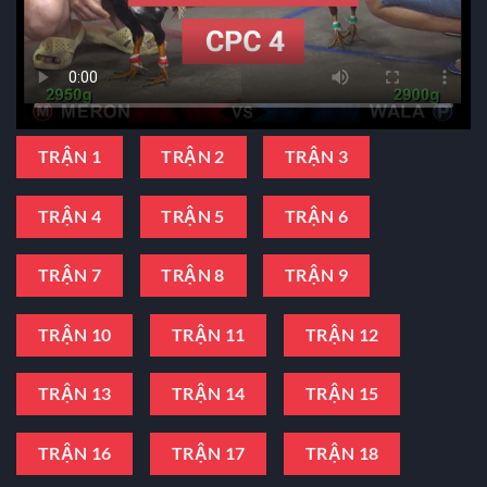
TRẬN 1
TRẬN 2
TRẬN 3
TRẬN 4
TRẬN 5
TRẬN 6
TRẬN 7
TRẬN 8
TRẬN 9
TRẬN 10
TRẬN 11
TRẬN 12
TRẬN 13
TRẬN 14
TRẬN 15
TRẬN 16
TRẬN 17
TRẬN 18