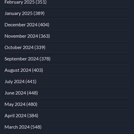
February 2025
(351)
January 2025
(389)
December 2024
(404)
November 2024
(363)
October 2024
(339)
September 2024
(378)
August 2024
(403)
July 2024
(441)
June 2024
(448)
May 2024
(480)
April 2024
(384)
March 2024
(548)