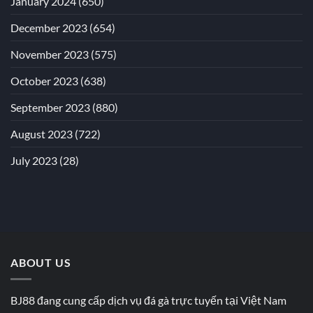
January 2024
(650)
December 2023
(654)
November 2023
(575)
October 2023
(638)
September 2023
(880)
August 2023
(722)
July 2023
(28)
ABOUT US
BJ88 đang cung cấp dịch vụ đá gà trực tuyến tại Việt Nam