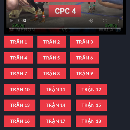
TRẬN 1
TRẬN 2
TRẬN 3
TRẬN 4
TRẬN 5
TRẬN 6
TRẬN 7
TRẬN 8
TRẬN 9
TRẬN 10
TRẬN 11
TRẬN 12
TRẬN 13
TRẬN 14
TRẬN 15
TRẬN 16
TRẬN 17
TRẬN 18