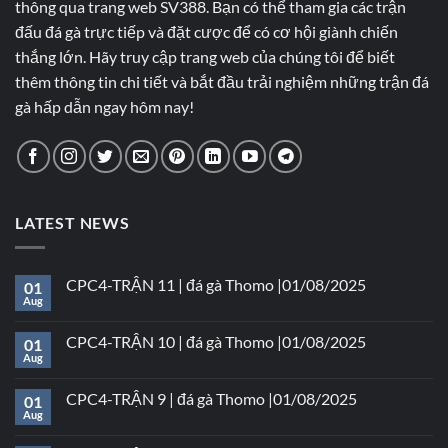
thông qua trang web SV388. Bạn có thể tham gia các trận
đấu đá gà trực tiếp và đặt cược để có cơ hội giành chiến
thắng lớn. Hãy truy cập trang web của chúng tôi để biết
thêm thông tin chi tiết và bắt đầu trải nghiệm những trận đá
gà hấp dẫn ngay hôm nay!
LATEST NEWS
CPC4-TRẬN 11 | đá gà Thomo |01/08/2025
01
Aug
CPC4-TRẬN 10 | đá gà Thomo |01/08/2025
01
Aug
CPC4-TRẬN 9 | đá gà Thomo |01/08/2025
01
Aug