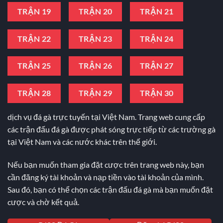
TRẬN 19
TRẬN 20
TRẬN 21
TRẬN 22
TRẬN 23
TRẬN 24
TRẬN 25
TRẬN 26
TRẬN 27
TRẬN 28
TRẬN 29
TRẬN 30
dịch vụ đá gà trực tuyến tại Việt Nam. Trang web cung cấp
các trận đấu đá gà được phát sóng trực tiếp từ các trường gà
tại Việt Nam và các nước khác trên thế giới.
Nếu bạn muốn tham gia đặt cược trên trang web này, bạn
cần đăng ký tài khoản và nạp tiền vào tài khoản của mình.
Sau đó, bạn có thể chọn các trận đấu đá gà mà bạn muốn đặt
cược và chờ kết quả.