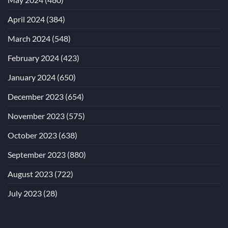
April 2024
(384)
March 2024
(548)
February 2024
(423)
January 2024
(650)
December 2023
(654)
November 2023
(575)
October 2023
(638)
September 2023
(880)
August 2023
(722)
July 2023
(28)