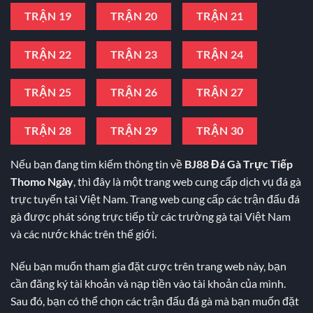
TRẬN 19
TRẬN 20
TRẬN 21
TRẬN 22
TRẬN 23
TRẬN 24
TRẬN 25
TRẬN 26
TRẬN 27
TRẬN 28
TRẬN 29
TRẬN 30
Nếu bạn đang tìm kiếm thông tin về
BJ88 Đá Gà Trực Tiếp
Thomo Ngày
, thì đây là một trang web cung cấp dịch vụ đá gà
trực tuyến tại Việt Nam. Trang web cung cấp các trận đấu đá
gà được phát sóng trực tiếp từ các trường gà tại Việt Nam
và các nước khác trên thế giới.
Nếu bạn muốn tham gia đặt cược trên trang web này, bạn
cần đăng ký tài khoản và nạp tiền vào tài khoản của mình.
Sau đó, bạn có thể chọn các trận đấu đá gà mà bạn muốn đặt