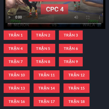
TRẬN 1
TRẬN 2
TRẬN 3
TRẬN 4
TRẬN 5
TRẬN 6
TRẬN 7
TRẬN 8
TRẬN 9
TRẬN 10
TRẬN 11
TRẬN 12
TRẬN 13
TRẬN 14
TRẬN 15
TRẬN 16
TRẬN 17
TRẬN 18