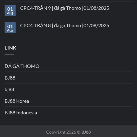
CPC4-TRẬN 9 | đá gà Thomo |01/08/2025
01
Aug
CPC4-TRẬN 8 | đá gà Thomo |01/08/2025
01
Aug
LINK
ĐÁ GÀ THOMO
BJ88
bj88
BJ88 Korea
BJ88 Indonesia
Copyright 2026 ©
BJ88