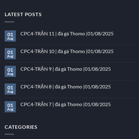
LATEST POSTS
CPC4-TRẬN 11 | đá gà Thomo |01/08/2025
01
Aug
CPC4-TRẬN 10 | đá gà Thomo |01/08/2025
01
Aug
CPC4-TRẬN 9 | đá gà Thomo |01/08/2025
01
Aug
CPC4-TRẬN 8 | đá gà Thomo |01/08/2025
01
Aug
CPC4-TRẬN 7 | đá gà Thomo |01/08/2025
01
Aug
CATEGORIES