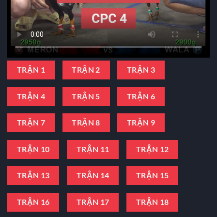
TRẬN 1
TRẬN 2
TRẬN 3
TRẬN 4
TRẬN 5
TRẬN 6
TRẬN 7
TRẬN 8
TRẬN 9
TRẬN 10
TRẬN 11
TRẬN 12
TRẬN 13
TRẬN 14
TRẬN 15
TRẬN 16
TRẬN 17
TRẬN 18