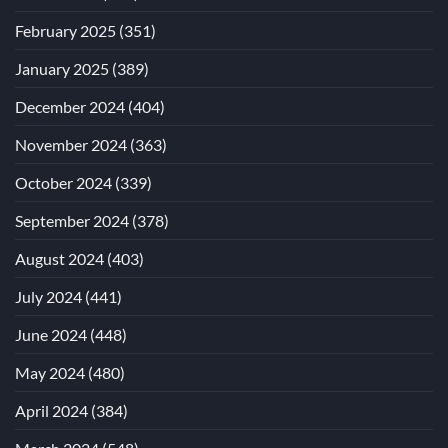
February 2025
(351)
January 2025
(389)
December 2024
(404)
November 2024
(363)
October 2024
(339)
September 2024
(378)
August 2024
(403)
July 2024
(441)
June 2024
(448)
May 2024
(480)
April 2024
(384)