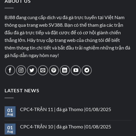
ABOUT US
BJ88 đang cung cấp dịch vụ đá gà trực tuyến tại Việt Nam
thông qua trang web SV388. Bạn có thể tham gia các trận
đấu đá gà trực tiếp và đặt cược để có cơ hội giành chiến
thắng lớn. Hãy truy cập trang web của chúng tôi để biết
thêm thông tin chi tiết và bắt đầu trải nghiệm những trận đá
gà hấp dẫn ngay hôm nay!
LATEST NEWS
CPC4-TRẬN 11 | đá gà Thomo |01/08/2025
01
Aug
CPC4-TRẬN 10 | đá gà Thomo |01/08/2025
01
Aug