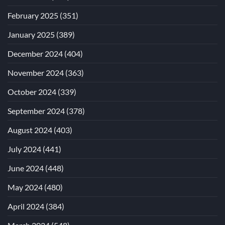
February 2025
(351)
January 2025
(389)
December 2024
(404)
November 2024
(363)
October 2024
(339)
September 2024
(378)
August 2024
(403)
July 2024
(441)
June 2024
(448)
May 2024
(480)
April 2024
(384)