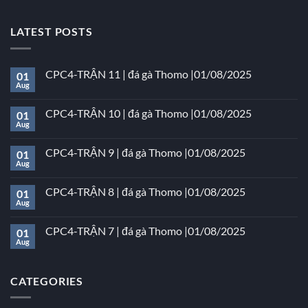
LATEST POSTS
CPC4-TRẬN 11 | đá gà Thomo |01/08/2025
01
Aug
CPC4-TRẬN 10 | đá gà Thomo |01/08/2025
01
Aug
CPC4-TRẬN 9 | đá gà Thomo |01/08/2025
01
Aug
CPC4-TRẬN 8 | đá gà Thomo |01/08/2025
01
Aug
CPC4-TRẬN 7 | đá gà Thomo |01/08/2025
01
Aug
CATEGORIES