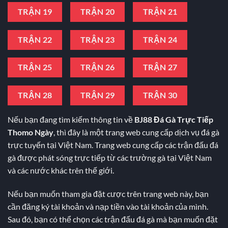
TRẬN 19
TRẬN 20
TRẬN 21
TRẬN 22
TRẬN 23
TRẬN 24
TRẬN 25
TRẬN 26
TRẬN 27
TRẬN 28
TRẬN 29
TRẬN 30
Nếu bạn đang tìm kiếm thông tin về
BJ88 Đá Gà Trực Tiếp
Thomo Ngày
, thì đây là một trang web cung cấp dịch vụ đá gà
trực tuyến tại Việt Nam. Trang web cung cấp các trận đấu đá
gà được phát sóng trực tiếp từ các trường gà tại Việt Nam
và các nước khác trên thế giới.
Nếu bạn muốn tham gia đặt cược trên trang web này, bạn
cần đăng ký tài khoản và nạp tiền vào tài khoản của mình.
Sau đó, bạn có thể chọn các trận đấu đá gà mà bạn muốn đặt