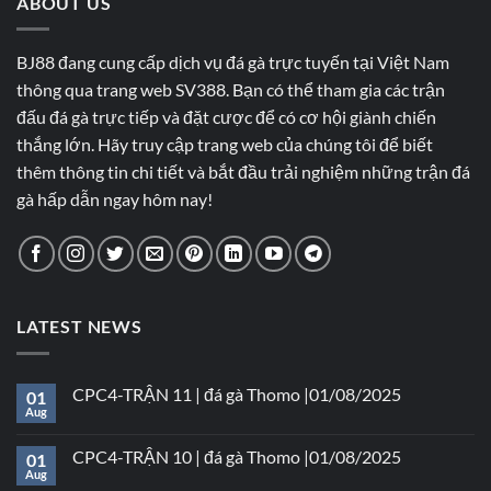
ABOUT US
BJ88 đang cung cấp dịch vụ đá gà trực tuyến tại Việt Nam
thông qua trang web SV388. Bạn có thể tham gia các trận
đấu đá gà trực tiếp và đặt cược để có cơ hội giành chiến
thắng lớn. Hãy truy cập trang web của chúng tôi để biết
thêm thông tin chi tiết và bắt đầu trải nghiệm những trận đá
gà hấp dẫn ngay hôm nay!
LATEST NEWS
CPC4-TRẬN 11 | đá gà Thomo |01/08/2025
01
Aug
CPC4-TRẬN 10 | đá gà Thomo |01/08/2025
01
Aug