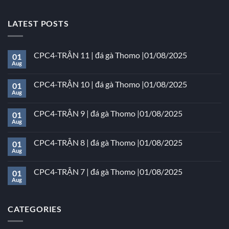
LATEST POSTS
CPC4-TRẬN 11 | đá gà Thomo |01/08/2025
01
Aug
CPC4-TRẬN 10 | đá gà Thomo |01/08/2025
01
Aug
CPC4-TRẬN 9 | đá gà Thomo |01/08/2025
01
Aug
CPC4-TRẬN 8 | đá gà Thomo |01/08/2025
01
Aug
CPC4-TRẬN 7 | đá gà Thomo |01/08/2025
01
Aug
CATEGORIES