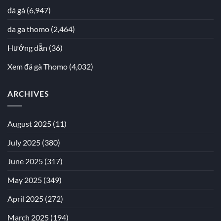
đá gà
(6,947)
da ga thomo
(2,464)
Hướng dẫn
(36)
Xem đá gà Thomo
(4,032)
ARCHIVES
August 2025
(11)
July 2025
(380)
June 2025
(317)
May 2025
(349)
April 2025
(272)
March 2025
(194)