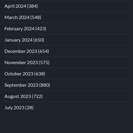
April 2024
(384)
March 2024
(548)
February 2024
(423)
January 2024
(650)
December 2023
(654)
November 2023
(575)
October 2023
(638)
September 2023
(880)
August 2023
(722)
July 2023
(28)