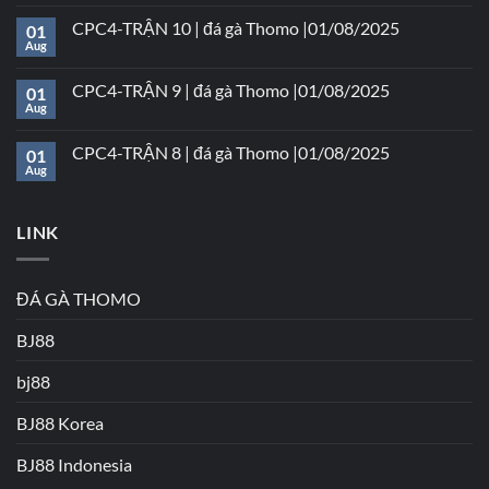
CPC4-TRẬN 10 | đá gà Thomo |01/08/2025
01
Aug
CPC4-TRẬN 9 | đá gà Thomo |01/08/2025
01
Aug
CPC4-TRẬN 8 | đá gà Thomo |01/08/2025
01
Aug
LINK
ĐÁ GÀ THOMO
BJ88
bj88
BJ88 Korea
BJ88 Indonesia