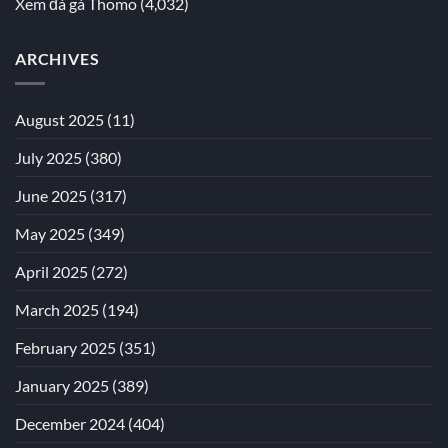
Xem đá gà Thomo
(4,032)
ARCHIVES
August 2025
(11)
July 2025
(380)
June 2025
(317)
May 2025
(349)
April 2025
(272)
March 2025
(194)
February 2025
(351)
January 2025
(389)
December 2024
(404)