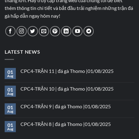
thắng lớn. Hãy truy cập trang web của chúng tôi để biết
thêm thông tin chi tiết và bắt đầu trải nghiệm những trận đá
gà hấp dẫn ngay hôm nay!
LATEST NEWS
CPC4-TRẬN 11 | đá gà Thomo |01/08/2025
01
Aug
CPC4-TRẬN 10 | đá gà Thomo |01/08/2025
01
Aug
CPC4-TRẬN 9 | đá gà Thomo |01/08/2025
01
Aug
CPC4-TRẬN 8 | đá gà Thomo |01/08/2025
01
Aug