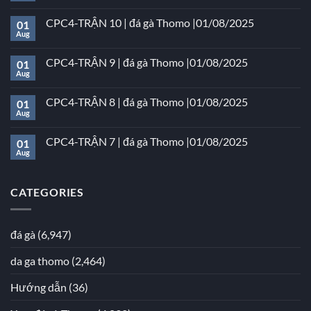
CPC4-TRẬN 10 | đá gà Thomo |01/08/2025
01
Aug
CPC4-TRẬN 9 | đá gà Thomo |01/08/2025
01
Aug
CPC4-TRẬN 8 | đá gà Thomo |01/08/2025
01
Aug
CPC4-TRẬN 7 | đá gà Thomo |01/08/2025
01
Aug
CATEGORIES
đá gà
(6,947)
da ga thomo
(2,464)
Hướng dẫn
(36)