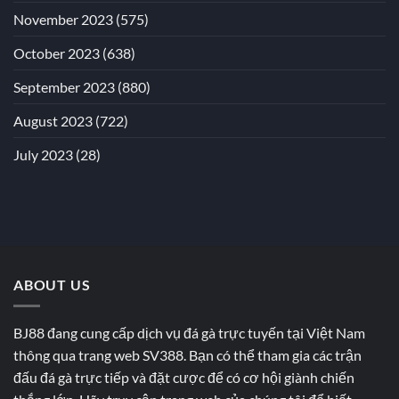
November 2023
(575)
October 2023
(638)
September 2023
(880)
August 2023
(722)
July 2023
(28)
ABOUT US
BJ88 đang cung cấp dịch vụ đá gà trực tuyến tại Việt Nam
thông qua trang web SV388. Bạn có thể tham gia các trận
đấu đá gà trực tiếp và đặt cược để có cơ hội giành chiến