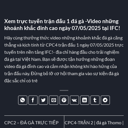
Xem trực tuyến trận đấu 1 đá gà -Video những
khoảnh khắc đỉnh cao ngày 07/05/2025 tại IFC!
Hãy cùng thưởng thức video những khoảnh khắc đá gà căng
thẳng và kịch tính từ CPC4 trận đấu 1 ngày 07/05/2025 trực
tuyến trên nền tảng IFC!- địa chỉ hàng đầu cho trải nghiệm
đá gà tại Việt Nam. Bạn sẽ được tận hưởng những đoạn
video đá gà đỉnh cao và cảm nhận không khí hào hứng của
trận đấu này. Đừng bỏ lỡ cơ hội tham gia vào sự kiện đá gà
đặc sắc chỉ có trê
CPC2 – ĐÁ GÀ TRỰC TIẾP
CPC4-TRẬN 2 | đá gà Thomo |