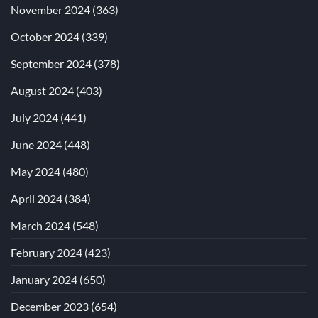
November 2024
(363)
October 2024
(339)
September 2024
(378)
August 2024
(403)
July 2024
(441)
June 2024
(448)
May 2024
(480)
April 2024
(384)
March 2024
(548)
February 2024
(423)
January 2024
(650)
December 2023
(654)