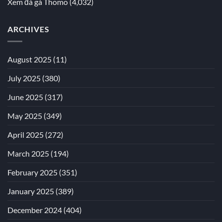
Xem đá gà Thomo
(4,032)
ARCHIVES
August 2025
(11)
July 2025
(380)
June 2025
(317)
May 2025
(349)
April 2025
(272)
March 2025
(194)
February 2025
(351)
January 2025
(389)
December 2024
(404)