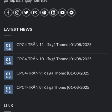
gà hấp dẫn ngay hôm nay!
LATEST NEWS
CPC4-TRẬN 11 | đá gà Thomo |01/08/2025
01
Aug
CPC4-TRẬN 10 | đá gà Thomo |01/08/2025
01
Aug
CPC4-TRẬN 9 | đá gà Thomo |01/08/2025
01
Aug
CPC4-TRẬN 8 | đá gà Thomo |01/08/2025
01
Aug
LINK