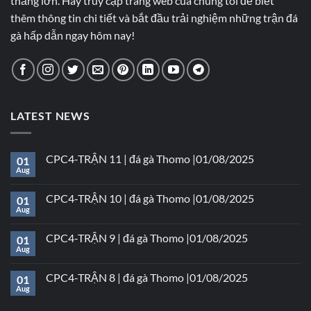
thắng lớn. Hãy truy cập trang web của chúng tôi để biết
thêm thông tin chi tiết và bắt đầu trải nghiệm những trận đá
gà hấp dẫn ngay hôm nay!
LATEST NEWS
CPC4-TRẬN 11 | đá gà Thomo |01/08/2025
01
Aug
CPC4-TRẬN 10 | đá gà Thomo |01/08/2025
01
Aug
CPC4-TRẬN 9 | đá gà Thomo |01/08/2025
01
Aug
CPC4-TRẬN 8 | đá gà Thomo |01/08/2025
01
Aug