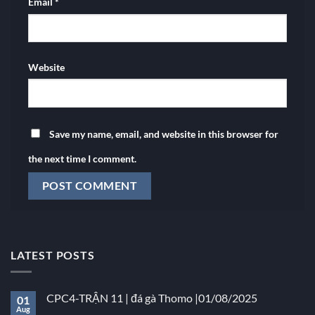
Email
*
Website
Save my name, email, and website in this browser for
the next time I comment.
LATEST POSTS
CPC4-TRẬN 11 | đá gà Thomo |01/08/2025
01
Aug