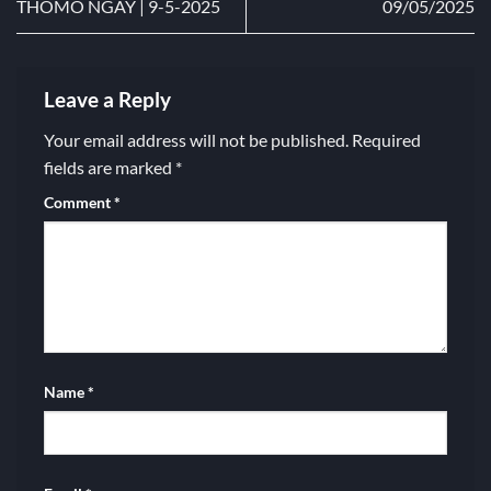
THOMO NGÀY | 9-5-2025
09/05/2025
Leave a Reply
Your email address will not be published.
Required
fields are marked
*
Comment
*
Name
*