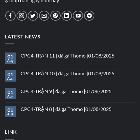
gà hấp dẫn ngay hôm nay!
LATEST NEWS
CPC4-TRẬN 11 | đá gà Thomo |01/08/2025
01
Aug
CPC4-TRẬN 10 | đá gà Thomo |01/08/2025
01
Aug
CPC4-TRẬN 9 | đá gà Thomo |01/08/2025
01
Aug
CPC4-TRẬN 8 | đá gà Thomo |01/08/2025
01
Aug
LINK