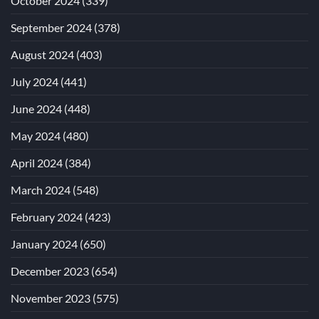
October 2024
(339)
September 2024
(378)
August 2024
(403)
July 2024
(441)
June 2024
(448)
May 2024
(480)
April 2024
(384)
March 2024
(548)
February 2024
(423)
January 2024
(650)
December 2023
(654)
November 2023
(575)