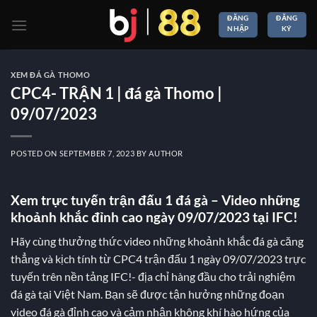
Skip
ĐĂNG
ĐĂNG
to
NHẬP
KÝ
content
XEM ĐÁ GÀ THOMO
CPC4- TRẬN 1 | đá gà Thomo |
09/07/2023
POSTED ON
SEPTEMBER 7, 2023
BY
AUTHOR
Xem trực tuyến trận đấu 1 đá gà – Video những
khoảnh khắc đỉnh cao ngày 09/07/2023 tại IFC!
Hãy cùng thưởng thức video những khoảnh khắc đá gà căng
thẳng và kịch tính từ CPC4 trận đấu 1 ngày 09/07/2023 trực
tuyến trên nền tảng IFC!- địa chỉ hàng đầu cho trải nghiệm
đá gà tại Việt Nam. Bạn sẽ được tận hưởng những đoạn
video đá gà đỉnh cao và cảm nhận không khí hào hứng của