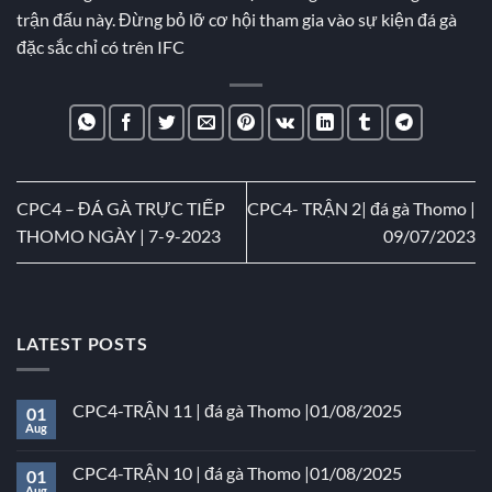
trận đấu này. Đừng bỏ lỡ cơ hội tham gia vào sự kiện đá gà
đặc sắc chỉ có trên IFC
CPC4 – ĐÁ GÀ TRỰC TIẾP
CPC4- TRẬN 2| đá gà Thomo |
THOMO NGÀY | 7-9-2023
09/07/2023
LATEST POSTS
CPC4-TRẬN 11 | đá gà Thomo |01/08/2025
01
Aug
CPC4-TRẬN 10 | đá gà Thomo |01/08/2025
01
Aug