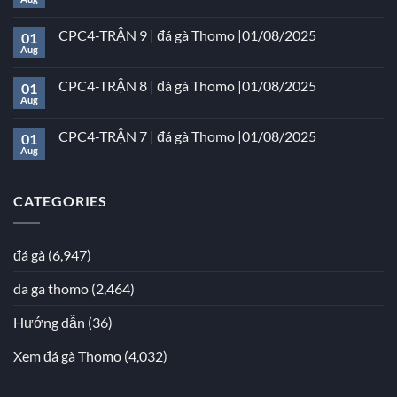
CPC4-TRẬN 9 | đá gà Thomo |01/08/2025
01
Aug
CPC4-TRẬN 8 | đá gà Thomo |01/08/2025
01
Aug
CPC4-TRẬN 7 | đá gà Thomo |01/08/2025
01
Aug
CATEGORIES
đá gà
(6,947)
da ga thomo
(2,464)
Hướng dẫn
(36)
Xem đá gà Thomo
(4,032)